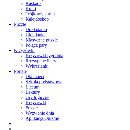
Kaskada
Kulki
Trójkowy sprint
Kalejdoskop
Puzzle
Dokładanki
Układanki
Klasyczne puzzle
Połącz pary
Krzyżówki
Krzyżówki tygodnia
Rozsypane litery
Wykreślanki
Portale
Dla dzieci
Szkoła podstawowa
Liceum
Lektury
Gry logiczne
Krzyżówki
Puzzle
Wyzwanie dnia
Aplikacja Quizme