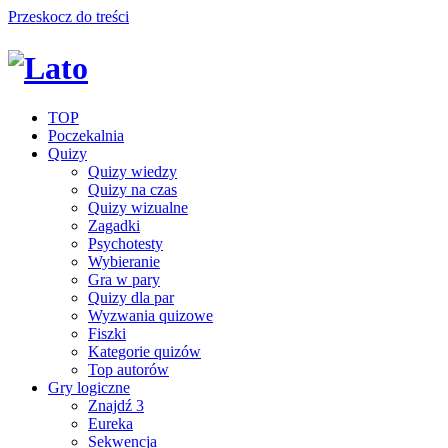
Przeskocz do treści
TOP
Poczekalnia
Quizy
Quizy wiedzy
Quizy na czas
Quizy wizualne
Zagadki
Psychotesty
Wybieranie
Gra w pary
Quizy dla par
Wyzwania quizowe
Fiszki
Kategorie quizów
Top autorów
Gry logiczne
Znajdź 3
Eureka
Sekwencja