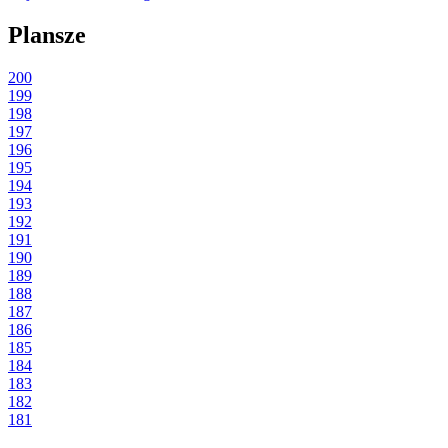
Plansze
200
199
198
197
196
195
194
193
192
191
190
189
188
187
186
185
184
183
182
181