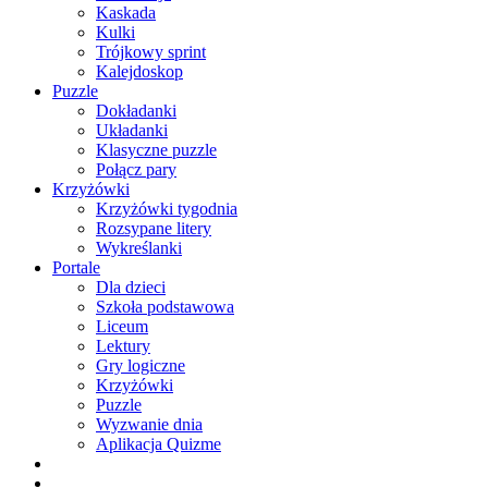
Kaskada
Kulki
Trójkowy sprint
Kalejdoskop
Puzzle
Dokładanki
Układanki
Klasyczne puzzle
Połącz pary
Krzyżówki
Krzyżówki tygodnia
Rozsypane litery
Wykreślanki
Portale
Dla dzieci
Szkoła podstawowa
Liceum
Lektury
Gry logiczne
Krzyżówki
Puzzle
Wyzwanie dnia
Aplikacja Quizme