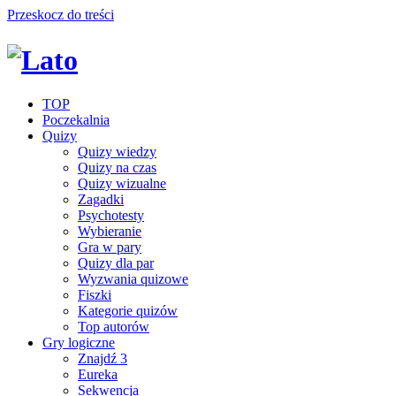
Przeskocz do treści
TOP
Poczekalnia
Quizy
Quizy wiedzy
Quizy na czas
Quizy wizualne
Zagadki
Psychotesty
Wybieranie
Gra w pary
Quizy dla par
Wyzwania quizowe
Fiszki
Kategorie quizów
Top autorów
Gry logiczne
Znajdź 3
Eureka
Sekwencja