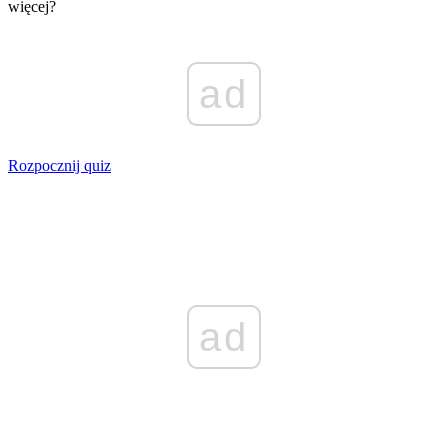
więcej?
ad
Rozpocznij quiz
ad