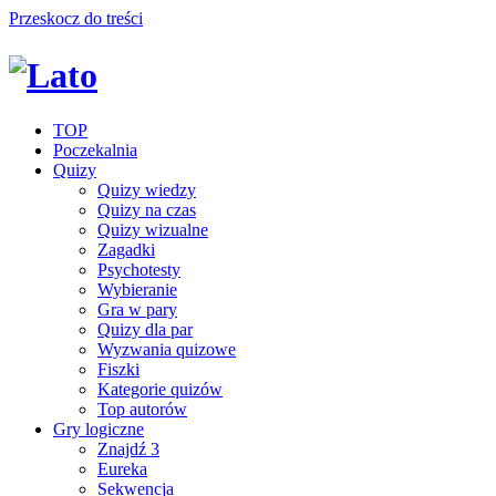
Przeskocz do treści
TOP
Poczekalnia
Quizy
Quizy wiedzy
Quizy na czas
Quizy wizualne
Zagadki
Psychotesty
Wybieranie
Gra w pary
Quizy dla par
Wyzwania quizowe
Fiszki
Kategorie quizów
Top autorów
Gry logiczne
Znajdź 3
Eureka
Sekwencja