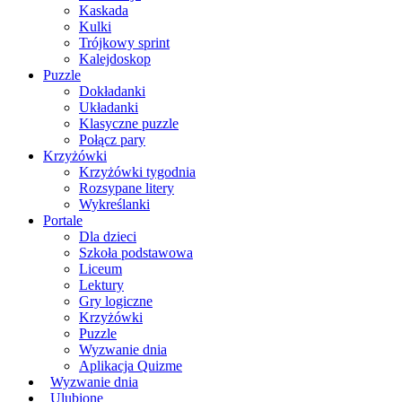
Kaskada
Kulki
Trójkowy sprint
Kalejdoskop
Puzzle
Dokładanki
Układanki
Klasyczne puzzle
Połącz pary
Krzyżówki
Krzyżówki tygodnia
Rozsypane litery
Wykreślanki
Portale
Dla dzieci
Szkoła podstawowa
Liceum
Lektury
Gry logiczne
Krzyżówki
Puzzle
Wyzwanie dnia
Aplikacja Quizme
Wyzwanie dnia
Ulubione