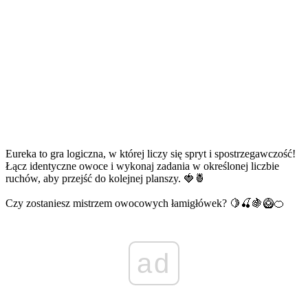
Eureka to gra logiczna, w której liczy się spryt i spostrzegawczość!
Łącz identyczne owoce i wykonaj zadania w określonej liczbie
ruchów, aby przejść do kolejnej planszy. 🍓🍍
Czy zostaniesz mistrzem owocowych łamigłówek? 🍋🍒🍇🥝🍊
ad