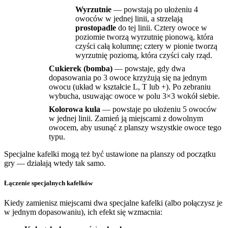
Wyrzutnie
— powstają po ułożeniu 4
owoców w jednej linii, a strzelają
prostopadle
do tej linii. Cztery owoce w
poziomie tworzą wyrzutnię pionową, która
czyści całą kolumnę; cztery w pionie tworzą
wyrzutnię poziomą, która czyści cały rząd.
Cukierek (bomba)
— powstaje, gdy dwa
dopasowania po 3 owoce krzyżują się na jednym
owocu (układ w kształcie L, T lub +). Po zebraniu
wybucha, usuwając owoce w polu 3×3 wokół siebie.
Kolorowa kula
— powstaje po ułożeniu 5 owoców
w jednej linii. Zamień ją miejscami z dowolnym
owocem, aby usunąć z planszy wszystkie owoce tego
typu.
Specjalne kafelki mogą też być ustawione na planszy od początku
gry — działają wtedy tak samo.
Łączenie specjalnych kafelków
Kiedy zamienisz miejscami dwa specjalne kafelki (albo połączysz je
w jednym dopasowaniu), ich efekt się wzmacnia: