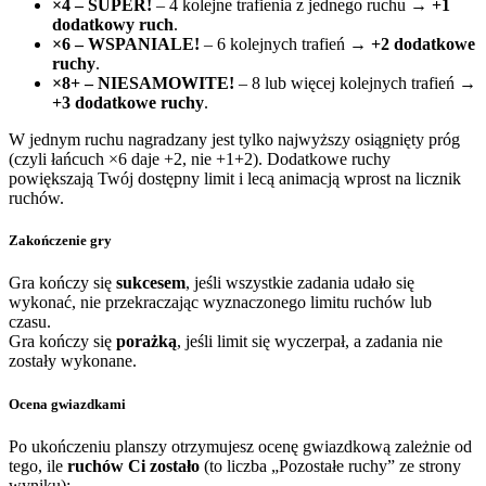
×4 – SUPER!
– 4 kolejne trafienia z jednego ruchu →
+1
dodatkowy ruch
.
×6 – WSPANIALE!
– 6 kolejnych trafień →
+2 dodatkowe
ruchy
.
×8+ – NIESAMOWITE!
– 8 lub więcej kolejnych trafień →
+3 dodatkowe ruchy
.
W jednym ruchu nagradzany jest tylko najwyższy osiągnięty próg
(czyli łańcuch ×6 daje +2, nie +1+2). Dodatkowe ruchy
powiększają Twój dostępny limit i lecą animacją wprost na licznik
ruchów.
Zakończenie gry
Gra kończy się
sukcesem
, jeśli wszystkie zadania udało się
wykonać, nie przekraczając wyznaczonego limitu ruchów lub
czasu.
Gra kończy się
porażką
, jeśli limit się wyczerpał, a zadania nie
zostały wykonane.
Ocena gwiazdkami
Po ukończeniu planszy otrzymujesz ocenę gwiazdkową zależnie od
tego, ile
ruchów Ci zostało
(to liczba „Pozostałe ruchy” ze strony
wyniku):