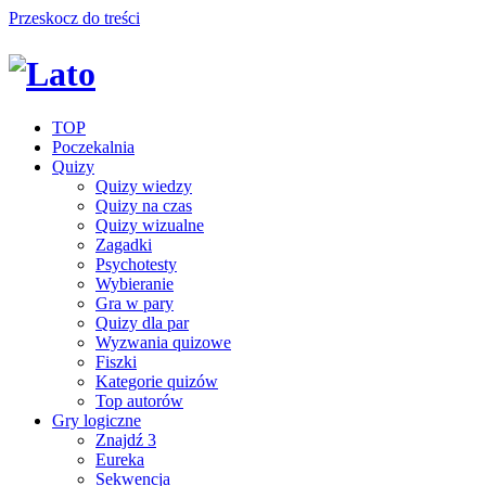
Przeskocz do treści
TOP
Poczekalnia
Quizy
Quizy wiedzy
Quizy na czas
Quizy wizualne
Zagadki
Psychotesty
Wybieranie
Gra w pary
Quizy dla par
Wyzwania quizowe
Fiszki
Kategorie quizów
Top autorów
Gry logiczne
Znajdź 3
Eureka
Sekwencja