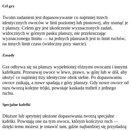
Cel gry
Twoim zadaniem jest dopasowywanie co najmniej trzech
identycznych owoców w linii poziomej lub pionowej, aby usunąć je
z planszy. Celem gry jest ukończenie wyznaczonych zadań,
widocznych w górnym pasku planszy, nie przekraczając
wyznaczonego limitu — na jednych planszach jest to limit ruchów,
na innych limit czasu (widoczny przy starcie).
Zasady
Gra odbywa się na planszy wypełnionej różnymi owocami i innymi
kafelkami. Przesuwaj owoce w lewo, prawo, w górę lub w dół, aby
ułożyć co najmniej trzy identyczne obok siebie. Po dopasowaniu
owoce znikają, a nowe spadają z góry planszy. Gdy nowe owoce od
razu tworzą kolejne trójki, powstaje kaskada trafień z jednego
ruchu.
Specjalne kafelki
Dłuższe lub sprytniej ułożone dopasowania tworzą specjalne
kafelki. Powstają one na tym owocu, którym kończysz ruch —
dzięki temu możesz je ustawić tam, gdzie najbardziej się przydadzą: