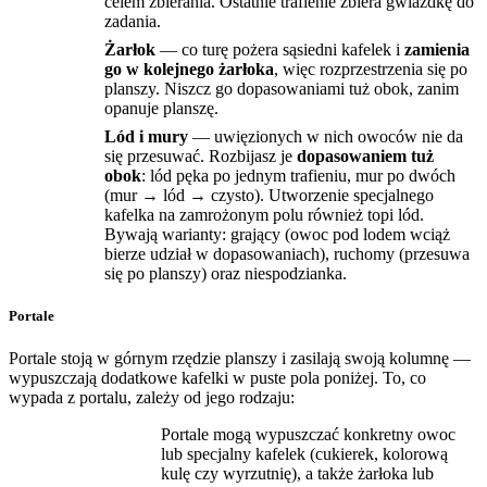
celem zbierania. Ostatnie trafienie zbiera gwiazdkę do
zadania.
Żarłok
— co turę pożera sąsiedni kafelek i
zamienia
go w kolejnego żarłoka
, więc rozprzestrzenia się po
planszy. Niszcz go dopasowaniami tuż obok, zanim
opanuje planszę.
Lód i mury
— uwięzionych w nich owoców nie da
się przesuwać. Rozbijasz je
dopasowaniem tuż
obok
: lód pęka po jednym trafieniu, mur po dwóch
(mur → lód → czysto). Utworzenie specjalnego
kafelka na zamrożonym polu również topi lód.
Bywają warianty: grający (owoc pod lodem wciąż
bierze udział w dopasowaniach), ruchomy (przesuwa
się po planszy) oraz niespodzianka.
Portale
Portale stoją w górnym rzędzie planszy i zasilają swoją kolumnę —
wypuszczają dodatkowe kafelki w puste pola poniżej. To, co
wypada z portalu, zależy od jego rodzaju:
Portale mogą wypuszczać konkretny owoc
lub specjalny kafelek (cukierek, kolorową
kulę czy wyrzutnię), a także żarłoka lub