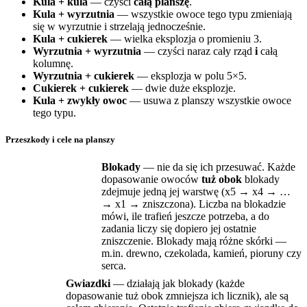
Kula + kula
— czyści
całą planszę
.
Kula + wyrzutnia
— wszystkie owoce tego typu zmieniają
się w wyrzutnie i strzelają jednocześnie.
Kula + cukierek
— wielka eksplozja o promieniu 3.
Wyrzutnia + wyrzutnia
— czyści naraz cały rząd
i
całą
kolumnę.
Wyrzutnia + cukierek
— eksplozja w polu 5×5.
Cukierek + cukierek
— dwie duże eksplozje.
Kula + zwykły owoc
— usuwa z planszy wszystkie owoce
tego typu.
Przeszkody i cele na planszy
Blokady
— nie da się ich przesuwać. Każde
dopasowanie owoców
tuż obok
blokady
zdejmuje jedną jej warstwę (x5 → x4 → …
→ x1 → zniszczona). Liczba na blokadzie
mówi, ile trafień jeszcze potrzeba, a do
zadania liczy się dopiero jej ostatnie
zniszczenie. Blokady mają różne skórki —
m.in. drewno, czekolada, kamień, pioruny czy
serca.
Gwiazdki
— działają jak blokady (każde
dopasowanie tuż obok zmniejsza ich licznik), ale są