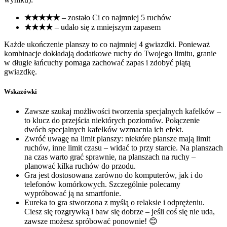
★★★★★
– zostało Ci co najmniej 5 ruchów
★★★★
– udało się z mniejszym zapasem
Każde ukończenie planszy to co najmniej 4 gwiazdki. Ponieważ
kombinacje dokładają dodatkowe ruchy do Twojego limitu, granie
w długie łańcuchy pomaga zachować zapas i zdobyć piątą
gwiazdkę.
Wskazówki
Zawsze szukaj możliwości tworzenia specjalnych kafelków –
to klucz do przejścia niektórych poziomów. Połączenie
dwóch specjalnych kafelków wzmacnia ich efekt.
Zwróć uwagę na limit planszy: niektóre plansze mają limit
ruchów, inne limit czasu – widać to przy starcie. Na planszach
na czas warto grać sprawnie, na planszach na ruchy –
planować kilka ruchów do przodu.
Gra jest dostosowana zarówno do komputerów, jak i do
telefonów komórkowych. Szczególnie polecamy
wypróbować ją na smartfonie.
Eureka to gra stworzona z myślą o relaksie i odprężeniu.
Ciesz się rozgrywką i baw się dobrze – jeśli coś się nie uda,
zawsze możesz spróbować ponownie! 😊