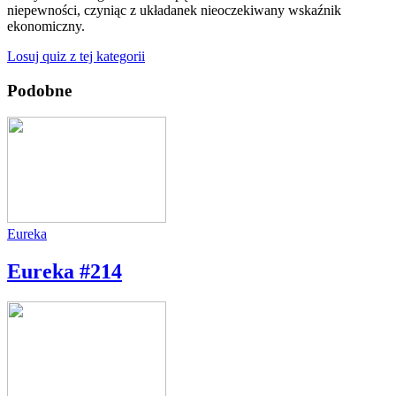
niepewności, czyniąc z układanek nieoczekiwany wskaźnik
ekonomiczny.
Losuj quiz z tej kategorii
Podobne
Eureka
Eureka #214