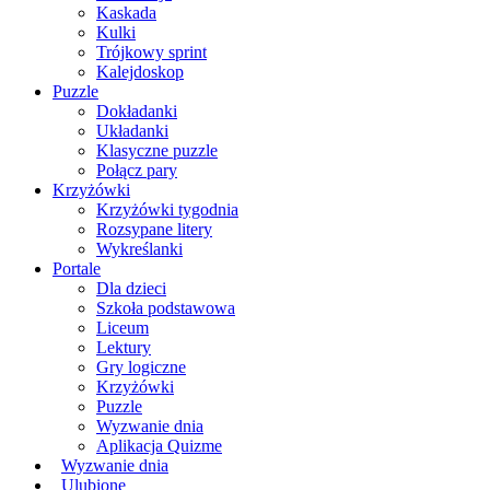
Kaskada
Kulki
Trójkowy sprint
Kalejdoskop
Puzzle
Dokładanki
Układanki
Klasyczne puzzle
Połącz pary
Krzyżówki
Krzyżówki tygodnia
Rozsypane litery
Wykreślanki
Portale
Dla dzieci
Szkoła podstawowa
Liceum
Lektury
Gry logiczne
Krzyżówki
Puzzle
Wyzwanie dnia
Aplikacja Quizme
Wyzwanie dnia
Ulubione