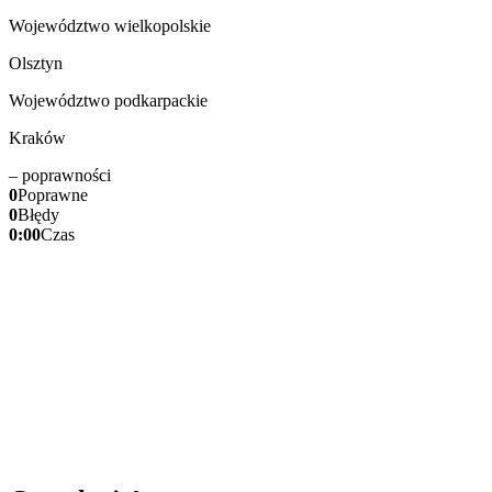
Województwo wielkopolskie
Olsztyn
Województwo podkarpackie
Kraków
–
poprawności
0
Poprawne
0
Błędy
0:00
Czas