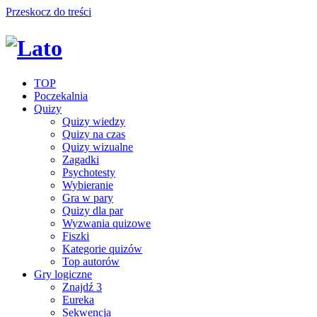
Przeskocz do treści
TOP
Poczekalnia
Quizy
Quizy wiedzy
Quizy na czas
Quizy wizualne
Zagadki
Psychotesty
Wybieranie
Gra w pary
Quizy dla par
Wyzwania quizowe
Fiszki
Kategorie quizów
Top autorów
Gry logiczne
Znajdź 3
Eureka
Sekwencja