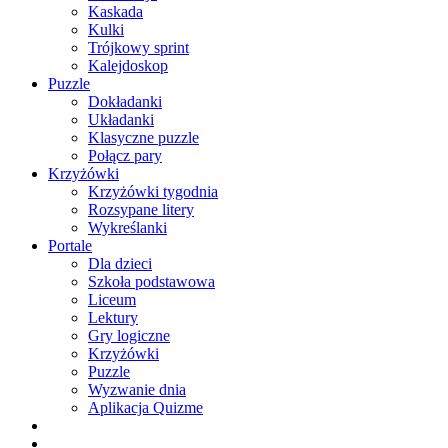
Kaskada
Kulki
Trójkowy sprint
Kalejdoskop
Puzzle
Dokładanki
Układanki
Klasyczne puzzle
Połącz pary
Krzyżówki
Krzyżówki tygodnia
Rozsypane litery
Wykreślanki
Portale
Dla dzieci
Szkoła podstawowa
Liceum
Lektury
Gry logiczne
Krzyżówki
Puzzle
Wyzwanie dnia
Aplikacja Quizme