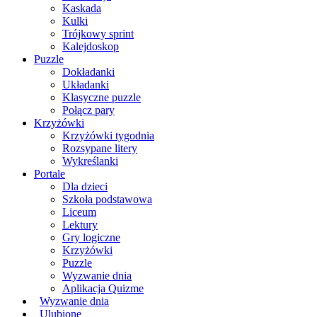
Kaskada
Kulki
Trójkowy sprint
Kalejdoskop
Puzzle
Dokładanki
Układanki
Klasyczne puzzle
Połącz pary
Krzyżówki
Krzyżówki tygodnia
Rozsypane litery
Wykreślanki
Portale
Dla dzieci
Szkoła podstawowa
Liceum
Lektury
Gry logiczne
Krzyżówki
Puzzle
Wyzwanie dnia
Aplikacja Quizme
Wyzwanie dnia
Ulubione