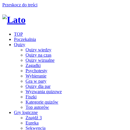
Przeskocz do treści
TOP
Poczekalnia
Quizy
Quizy wiedzy
Quizy na czas
Quizy wizualne
Zagadki
Psychotesty
Wybieranie
Gra w pary
Quizy dla par
Wyzwania quizowe
Fiszki
Kategorie quizów
Top autorów
Gry logiczne
Znajdź 3
Eureka
Sekwencja