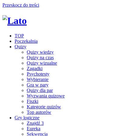
Przeskocz do treści
TOP
Poczekalnia
Quizy
Quizy wiedzy
Quizy na czas
Quizy wizualne
Zagadki
Psychotesty
Wybieranie
Gra w pary
Quizy dla par
Wyzwania quizowe
Fiszki
Kategorie quizów
Top autorów
Gry logiczne
Znajdź 3
Eureka
Sekwencja