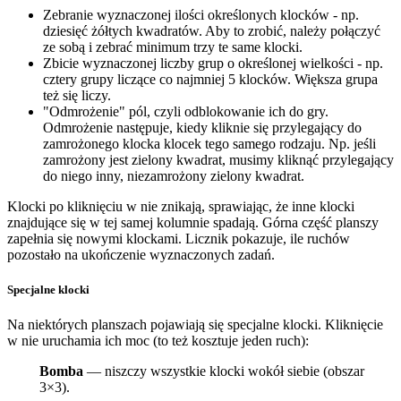
Zebranie wyznaczonej ilości określonych klocków - np.
dziesięć żółtych kwadratów. Aby to zrobić, należy połączyć
ze sobą i zebrać minimum trzy te same klocki.
Zbicie wyznaczonej liczby grup o określonej wielkości - np.
cztery grupy liczące co najmniej 5 klocków. Większa grupa
też się liczy.
"Odmrożenie" pól, czyli odblokowanie ich do gry.
Odmrożenie następuje, kiedy kliknie się przylegający do
zamrożonego klocka klocek tego samego rodzaju. Np. jeśli
zamrożony jest zielony kwadrat, musimy kliknąć przylegający
do niego inny, niezamrożony zielony kwadrat.
Klocki po kliknięciu w nie znikają, sprawiając, że inne klocki
znajdujące się w tej samej kolumnie spadają. Górna część planszy
zapełnia się nowymi klockami. Licznik pokazuje, ile ruchów
pozostało na ukończenie wyznaczonych zadań.
Specjalne klocki
Na niektórych planszach pojawiają się specjalne klocki. Kliknięcie
w nie uruchamia ich moc (to też kosztuje jeden ruch):
Bomba
— niszczy wszystkie klocki wokół siebie (obszar
3×3).