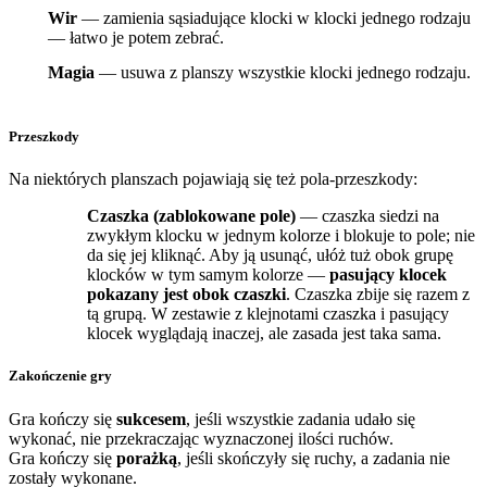
Wir
— zamienia sąsiadujące klocki w klocki jednego rodzaju
— łatwo je potem zebrać.
Magia
— usuwa z planszy wszystkie klocki jednego rodzaju.
Przeszkody
Na niektórych planszach pojawiają się też pola-przeszkody:
Czaszka (zablokowane pole)
— czaszka siedzi na
zwykłym klocku w jednym kolorze i blokuje to pole; nie
da się jej kliknąć. Aby ją usunąć, ułóż tuż obok grupę
klocków w tym samym kolorze —
pasujący klocek
pokazany jest obok czaszki
. Czaszka zbije się razem z
tą grupą. W zestawie z klejnotami czaszka i pasujący
klocek wyglądają inaczej, ale zasada jest taka sama.
Zakończenie gry
Gra kończy się
sukcesem
, jeśli wszystkie zadania udało się
wykonać, nie przekraczając wyznaczonej ilości ruchów.
Gra kończy się
porażką
, jeśli skończyły się ruchy, a zadania nie
zostały wykonane.