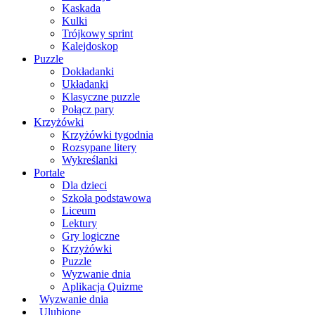
Kaskada
Kulki
Trójkowy sprint
Kalejdoskop
Puzzle
Dokładanki
Układanki
Klasyczne puzzle
Połącz pary
Krzyżówki
Krzyżówki tygodnia
Rozsypane litery
Wykreślanki
Portale
Dla dzieci
Szkoła podstawowa
Liceum
Lektury
Gry logiczne
Krzyżówki
Puzzle
Wyzwanie dnia
Aplikacja Quizme
Wyzwanie dnia
Ulubione