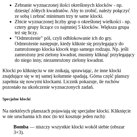
Zebranie wyznaczonej ilości określonych klocków - np.
dziesięć żółtych kwadratów. Aby to zrobić, należy połączyć
ze sobą i zebrać minimum trzy te same klocki.
Zbicie wyznaczonej liczby grup o określonej wielkości - np.
cztery grupy liczące co najmniej 5 klocków. Większa grupa
też się liczy.
"Odmrożenie" pól, czyli odblokowanie ich do gry.
Odmrożenie następuje, kiedy kliknie się przylegający do
zamrożonego klocka klocek tego samego rodzaju. Np. jeśli
zamrożony jest zielony kwadrat, musimy kliknąć przylegający
do niego inny, niezamrożony zielony kwadrat.
Klocki po kliknięciu w nie znikają, sprawiając, że inne klocki
znajdujące się w tej samej kolumnie spadają. Górna część planszy
zapełnia się nowymi klockami. Licznik pokazuje, ile ruchów
pozostało na ukończenie wyznaczonych zadań.
Specjalne klocki
Na niektórych planszach pojawiają się specjalne klocki. Kliknięcie
w nie uruchamia ich moc (to też kosztuje jeden ruch):
Bomba
— niszczy wszystkie klocki wokół siebie (obszar
3×3).