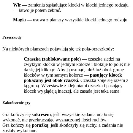
Wir
— zamienia sąsiadujące klocki w klocki jednego rodzaju
— łatwo je potem zebrać.
Magia
— usuwa z planszy wszystkie klocki jednego rodzaju.
Przeszkody
Na niektórych planszach pojawiają się też pola-przeszkody:
Czaszka (zablokowane pole)
— czaszka siedzi na
zwykłym klocku w jednym kolorze i blokuje to pole; nie
da się jej kliknąć. Aby ją usunąć, ułóż tuż obok grupę
klocków w tym samym kolorze —
pasujący klocek
pokazany jest obok czaszki
. Czaszka zbije się razem z
tą grupą. W zestawie z klejnotami czaszka i pasujący
klocek wyglądają inaczej, ale zasada jest taka sama.
Zakończenie gry
Gra kończy się
sukcesem
, jeśli wszystkie zadania udało się
wykonać, nie przekraczając wyznaczonej ilości ruchów.
Gra kończy się
porażką
, jeśli skończyły się ruchy, a zadania nie
zostały wykonane.