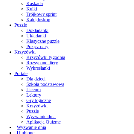
Kaskada
Kulki
Trójkowy sprint
Kalejdoskop
Puzzle
Dokładanki
Układanki
Klasyczne puzzle
Połącz pary
Krzyżówki
Krzyżówki tygodnia
Rozsypane litery
Wykreślanki
Portale
Dla dzieci
Szkoła podstawowa
Liceum
Lektury
Gry logiczne
Krzyżówki
Puzzle
Wyzwanie dnia
Aplikacja Quizme
Wyzwanie dnia
Ulubione