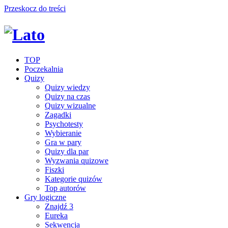
Przeskocz do treści
TOP
Poczekalnia
Quizy
Quizy wiedzy
Quizy na czas
Quizy wizualne
Zagadki
Psychotesty
Wybieranie
Gra w pary
Quizy dla par
Wyzwania quizowe
Fiszki
Kategorie quizów
Top autorów
Gry logiczne
Znajdź 3
Eureka
Sekwencja