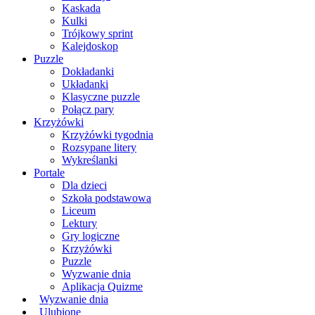
Kaskada
Kulki
Trójkowy sprint
Kalejdoskop
Puzzle
Dokładanki
Układanki
Klasyczne puzzle
Połącz pary
Krzyżówki
Krzyżówki tygodnia
Rozsypane litery
Wykreślanki
Portale
Dla dzieci
Szkoła podstawowa
Liceum
Lektury
Gry logiczne
Krzyżówki
Puzzle
Wyzwanie dnia
Aplikacja Quizme
Wyzwanie dnia
Ulubione