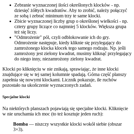
Zebranie wyznaczonej ilości określonych klocków - np.
dziesięć żółtych kwadratów. Aby to zrobić, należy połączyć
ze sobą i zebrać minimum trzy te same klocki.
Zbicie wyznaczonej liczby grup o określonej wielkości - np.
cztery grupy liczące co najmniej 5 klocków. Większa grupa
też się liczy.
"Odmrożenie" pól, czyli odblokowanie ich do gry.
Odmrożenie następuje, kiedy kliknie się przylegający do
zamrożonego klocka klocek tego samego rodzaju. Np. jeśli
zamrożony jest zielony kwadrat, musimy kliknąć przylegający
do niego inny, niezamrożony zielony kwadrat.
Klocki po kliknięciu w nie znikają, sprawiając, że inne klocki
znajdujące się w tej samej kolumnie spadają. Górna część planszy
zapełnia się nowymi klockami. Licznik pokazuje, ile ruchów
pozostało na ukończenie wyznaczonych zadań.
Specjalne klocki
Na niektórych planszach pojawiają się specjalne klocki. Kliknięcie
w nie uruchamia ich moc (to też kosztuje jeden ruch):
Bomba
— niszczy wszystkie klocki wokół siebie (obszar
3×3).