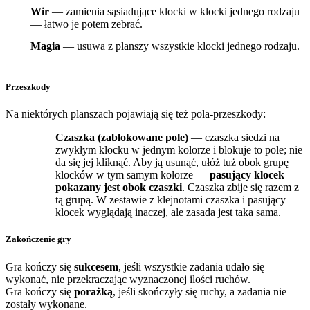
Wir
— zamienia sąsiadujące klocki w klocki jednego rodzaju
— łatwo je potem zebrać.
Magia
— usuwa z planszy wszystkie klocki jednego rodzaju.
Przeszkody
Na niektórych planszach pojawiają się też pola-przeszkody:
Czaszka (zablokowane pole)
— czaszka siedzi na
zwykłym klocku w jednym kolorze i blokuje to pole; nie
da się jej kliknąć. Aby ją usunąć, ułóż tuż obok grupę
klocków w tym samym kolorze —
pasujący klocek
pokazany jest obok czaszki
. Czaszka zbije się razem z
tą grupą. W zestawie z klejnotami czaszka i pasujący
klocek wyglądają inaczej, ale zasada jest taka sama.
Zakończenie gry
Gra kończy się
sukcesem
, jeśli wszystkie zadania udało się
wykonać, nie przekraczając wyznaczonej ilości ruchów.
Gra kończy się
porażką
, jeśli skończyły się ruchy, a zadania nie
zostały wykonane.