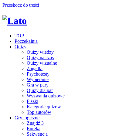
Przeskocz do treści
TOP
Poczekalnia
Quizy
Quizy wiedzy
Quizy na czas
Quizy wizualne
Zagadki
Psychotesty
Wybieranie
Gra w pary
Quizy dla par
Wyzwania quizowe
Fiszki
Kategorie quizów
Top autorów
Gry logiczne
Znajdź 3
Eureka
Sekwencja