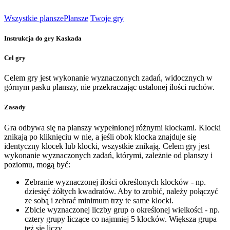
Wszystkie plansze
Plansze
Twoje gry
Instrukcja do gry Kaskada
Cel gry
Celem gry jest wykonanie wyznaczonych zadań, widocznych w
górnym pasku planszy, nie przekraczając ustalonej ilości ruchów.
Zasady
Gra odbywa się na planszy wypełnionej różnymi klockami. Klocki
znikają po kliknięciu w nie, a jeśli obok klocka znajduje się
identyczny klocek lub klocki, wszystkie znikają. Celem gry jest
wykonanie wyznaczonych zadań, którymi, zależnie od planszy i
poziomu, mogą być:
Zebranie wyznaczonej ilości określonych klocków - np.
dziesięć żółtych kwadratów. Aby to zrobić, należy połączyć
ze sobą i zebrać minimum trzy te same klocki.
Zbicie wyznaczonej liczby grup o określonej wielkości - np.
cztery grupy liczące co najmniej 5 klocków. Większa grupa
też się liczy.