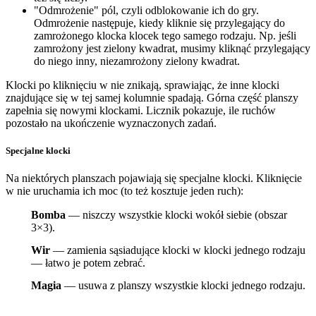
"Odmrożenie" pól, czyli odblokowanie ich do gry.
Odmrożenie następuje, kiedy kliknie się przylegający do
zamrożonego klocka klocek tego samego rodzaju. Np. jeśli
zamrożony jest zielony kwadrat, musimy kliknąć przylegający
do niego inny, niezamrożony zielony kwadrat.
Klocki po kliknięciu w nie znikają, sprawiając, że inne klocki
znajdujące się w tej samej kolumnie spadają. Górna część planszy
zapełnia się nowymi klockami. Licznik pokazuje, ile ruchów
pozostało na ukończenie wyznaczonych zadań.
Specjalne klocki
Na niektórych planszach pojawiają się specjalne klocki. Kliknięcie
w nie uruchamia ich moc (to też kosztuje jeden ruch):
Bomba
— niszczy wszystkie klocki wokół siebie (obszar
3×3).
Wir
— zamienia sąsiadujące klocki w klocki jednego rodzaju
— łatwo je potem zebrać.
Magia
— usuwa z planszy wszystkie klocki jednego rodzaju.