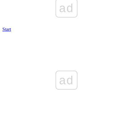
ad
Start
ad