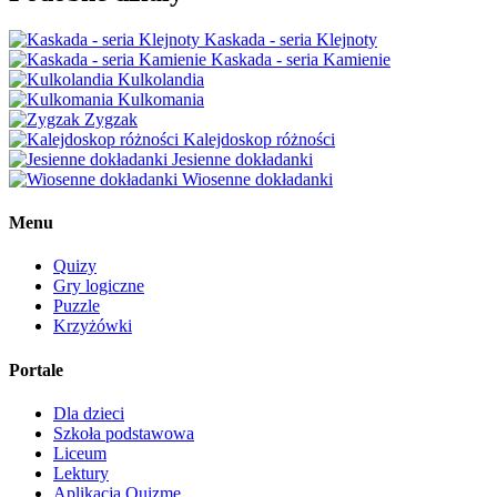
Kaskada - seria Klejnoty
Kaskada - seria Kamienie
Kulkolandia
Kulkomania
Zygzak
Kalejdoskop różności
Jesienne dokładanki
Wiosenne dokładanki
Menu
Quizy
Gry logiczne
Puzzle
Krzyżówki
Portale
Dla dzieci
Szkoła podstawowa
Liceum
Lektury
Aplikacja Quizme