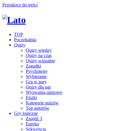
Przeskocz do treści
TOP
Poczekalnia
Quizy
Quizy wiedzy
Quizy na czas
Quizy wizualne
Zagadki
Psychotesty
Wybieranie
Gra w pary
Quizy dla par
Wyzwania quizowe
Fiszki
Kategorie quizów
Top autorów
Gry logiczne
Znajdź 3
Eureka
Sekwencja