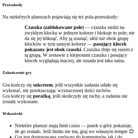
Przeszkody
Na niektórych planszach pojawiają się też pola-przeszkody:
Czaszka (zablokowane pole)
— czaszka siedzi na
zwykłym klocku w jednym kolorze i blokuje to pole; nie
da się jej kliknąć. Aby ją usunąć, ułóż tuż obok grupę
klocków w tym samym kolorze —
pasujący klocek
pokazany jest obok czaszki
. Czaszka zbije się razem z
tą grupą. W zestawie z klejnotami czaszka i pasujący
klocek wyglądają inaczej, ale zasada jest taka sama.
Zakończenie gry
Gra kończy się
sukcesem
, jeśli wszystkie zadania udało się
wykonać, nie przekraczając wyznaczonej ilości ruchów.
Gra kończy się
porażką
, jeśli skończyły się ruchy, a zadania nie
zostały wykonane.
Wskazówki
Niektóre plansze mają limit czasu — pasek u góry pokazuje,
ile go zostało. Jeśli limitu nie ma, graj we własnym tempie 😊
Gra jest dostosowana zarówno do komputerów jak i do