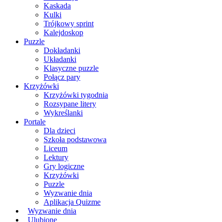
Kaskada
Kulki
Trójkowy sprint
Kalejdoskop
Puzzle
Dokładanki
Układanki
Klasyczne puzzle
Połącz pary
Krzyżówki
Krzyżówki tygodnia
Rozsypane litery
Wykreślanki
Portale
Dla dzieci
Szkoła podstawowa
Liceum
Lektury
Gry logiczne
Krzyżówki
Puzzle
Wyzwanie dnia
Aplikacja Quizme
Wyzwanie dnia
Ulubione