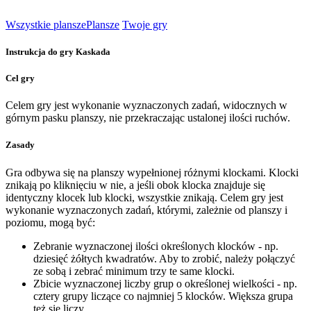
Wszystkie plansze
Plansze
Twoje gry
Instrukcja do gry Kaskada
Cel gry
Celem gry jest wykonanie wyznaczonych zadań, widocznych w
górnym pasku planszy, nie przekraczając ustalonej ilości ruchów.
Zasady
Gra odbywa się na planszy wypełnionej różnymi klockami. Klocki
znikają po kliknięciu w nie, a jeśli obok klocka znajduje się
identyczny klocek lub klocki, wszystkie znikają. Celem gry jest
wykonanie wyznaczonych zadań, którymi, zależnie od planszy i
poziomu, mogą być:
Zebranie wyznaczonej ilości określonych klocków - np.
dziesięć żółtych kwadratów. Aby to zrobić, należy połączyć
ze sobą i zebrać minimum trzy te same klocki.
Zbicie wyznaczonej liczby grup o określonej wielkości - np.
cztery grupy liczące co najmniej 5 klocków. Większa grupa
też się liczy.