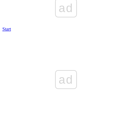
ad
Start
ad