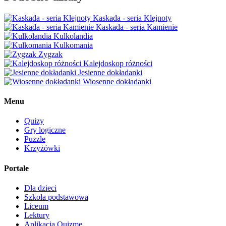
Kaskada - seria Klejnoty
Kaskada - seria Kamienie
Kulkolandia
Kulkomania
Zygzak
Kalejdoskop różności
Jesienne dokładanki
Wiosenne dokładanki
Menu
Quizy
Gry logiczne
Puzzle
Krzyżówki
Portale
Dla dzieci
Szkoła podstawowa
Liceum
Lektury
Aplikacja Quizme