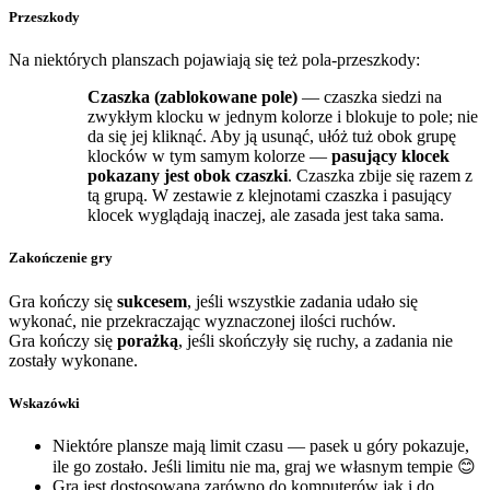
Przeszkody
Na niektórych planszach pojawiają się też pola-przeszkody:
Czaszka (zablokowane pole)
— czaszka siedzi na
zwykłym klocku w jednym kolorze i blokuje to pole; nie
da się jej kliknąć. Aby ją usunąć, ułóż tuż obok grupę
klocków w tym samym kolorze —
pasujący klocek
pokazany jest obok czaszki
. Czaszka zbije się razem z
tą grupą. W zestawie z klejnotami czaszka i pasujący
klocek wyglądają inaczej, ale zasada jest taka sama.
Zakończenie gry
Gra kończy się
sukcesem
, jeśli wszystkie zadania udało się
wykonać, nie przekraczając wyznaczonej ilości ruchów.
Gra kończy się
porażką
, jeśli skończyły się ruchy, a zadania nie
zostały wykonane.
Wskazówki
Niektóre plansze mają limit czasu — pasek u góry pokazuje,
ile go zostało. Jeśli limitu nie ma, graj we własnym tempie 😊
Gra jest dostosowana zarówno do komputerów jak i do