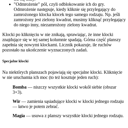
"Odmrożenie" pól, czyli odblokowanie ich do gry.
Odmrożenie następuje, kiedy kliknie się przylegający do
zamrożonego klocka klocek tego samego rodzaju. Np. jeśli
zamrożony jest zielony kwadrat, musimy kliknąć przylegający
do niego inny, niezamrożony zielony kwadrat.
Klocki po kliknięciu w nie znikają, sprawiając, że inne klocki
znajdujące się w tej samej kolumnie spadają. Górna część planszy
zapełnia się nowymi klockami. Licznik pokazuje, ile ruchów
pozostało na ukończenie wyznaczonych zadań.
Specjalne klocki
Na niektórych planszach pojawiają się specjalne klocki. Kliknięcie
w nie uruchamia ich moc (to też kosztuje jeden ruch):
Bomba
— niszczy wszystkie klocki wokół siebie (obszar
3×3).
Wir
— zamienia sąsiadujące klocki w klocki jednego rodzaju
— łatwo je potem zebrać.
Magia
— usuwa z planszy wszystkie klocki jednego rodzaju.