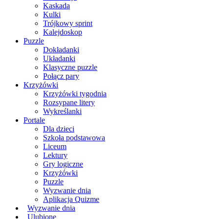
Kaskada
Kulki
Trójkowy sprint
Kalejdoskop
Puzzle
Dokładanki
Układanki
Klasyczne puzzle
Połącz pary
Krzyżówki
Krzyżówki tygodnia
Rozsypane litery
Wykreślanki
Portale
Dla dzieci
Szkoła podstawowa
Liceum
Lektury
Gry logiczne
Krzyżówki
Puzzle
Wyzwanie dnia
Aplikacja Quizme
Wyzwanie dnia
Ulubione