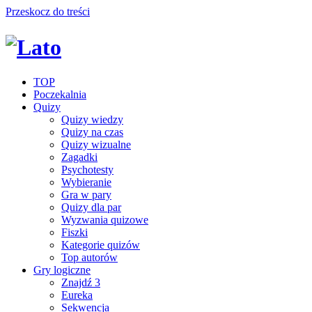
Przeskocz do treści
TOP
Poczekalnia
Quizy
Quizy wiedzy
Quizy na czas
Quizy wizualne
Zagadki
Psychotesty
Wybieranie
Gra w pary
Quizy dla par
Wyzwania quizowe
Fiszki
Kategorie quizów
Top autorów
Gry logiczne
Znajdź 3
Eureka
Sekwencja