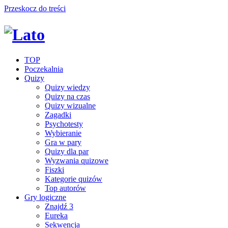
Przeskocz do treści
TOP
Poczekalnia
Quizy
Quizy wiedzy
Quizy na czas
Quizy wizualne
Zagadki
Psychotesty
Wybieranie
Gra w pary
Quizy dla par
Wyzwania quizowe
Fiszki
Kategorie quizów
Top autorów
Gry logiczne
Znajdź 3
Eureka
Sekwencja