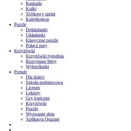
Kaskada
Kulki
Trójkowy sprint
Kalejdoskop
Puzzle
Dokładanki
Układanki
Klasyczne puzzle
Połącz pary
Krzyżówki
Krzyżówki tygodnia
Rozsypane litery
Wykreślanki
Portale
Dla dzieci
Szkoła podstawowa
Liceum
Lektury
Gry logiczne
Krzyżówki
Puzzle
Wyzwanie dnia
Aplikacja Quizme