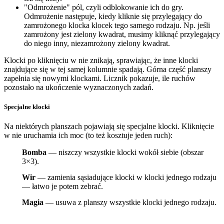
"Odmrożenie" pól, czyli odblokowanie ich do gry.
Odmrożenie następuje, kiedy kliknie się przylegający do
zamrożonego klocka klocek tego samego rodzaju. Np. jeśli
zamrożony jest zielony kwadrat, musimy kliknąć przylegający
do niego inny, niezamrożony zielony kwadrat.
Klocki po kliknięciu w nie znikają, sprawiając, że inne klocki
znajdujące się w tej samej kolumnie spadają. Górna część planszy
zapełnia się nowymi klockami. Licznik pokazuje, ile ruchów
pozostało na ukończenie wyznaczonych zadań.
Specjalne klocki
Na niektórych planszach pojawiają się specjalne klocki. Kliknięcie
w nie uruchamia ich moc (to też kosztuje jeden ruch):
Bomba
— niszczy wszystkie klocki wokół siebie (obszar
3×3).
Wir
— zamienia sąsiadujące klocki w klocki jednego rodzaju
— łatwo je potem zebrać.
Magia
— usuwa z planszy wszystkie klocki jednego rodzaju.