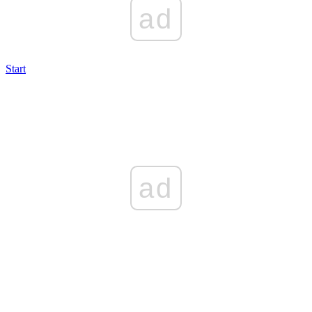
ad
Start
ad