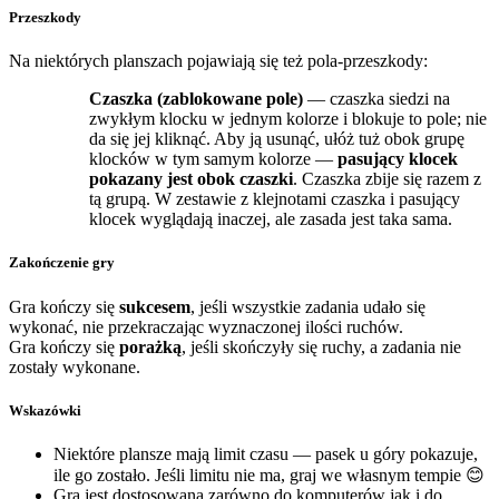
Przeszkody
Na niektórych planszach pojawiają się też pola-przeszkody:
Czaszka (zablokowane pole)
— czaszka siedzi na
zwykłym klocku w jednym kolorze i blokuje to pole; nie
da się jej kliknąć. Aby ją usunąć, ułóż tuż obok grupę
klocków w tym samym kolorze —
pasujący klocek
pokazany jest obok czaszki
. Czaszka zbije się razem z
tą grupą. W zestawie z klejnotami czaszka i pasujący
klocek wyglądają inaczej, ale zasada jest taka sama.
Zakończenie gry
Gra kończy się
sukcesem
, jeśli wszystkie zadania udało się
wykonać, nie przekraczając wyznaczonej ilości ruchów.
Gra kończy się
porażką
, jeśli skończyły się ruchy, a zadania nie
zostały wykonane.
Wskazówki
Niektóre plansze mają limit czasu — pasek u góry pokazuje,
ile go zostało. Jeśli limitu nie ma, graj we własnym tempie 😊
Gra jest dostosowana zarówno do komputerów jak i do