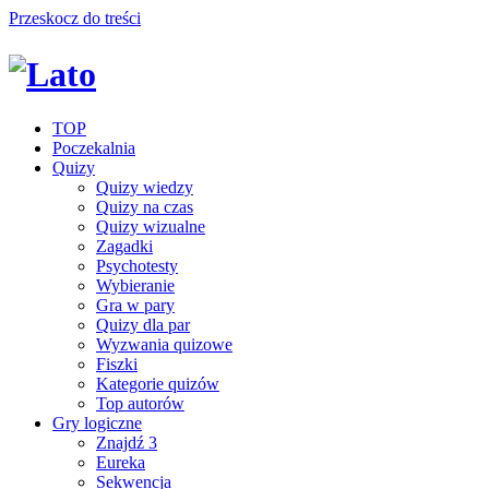
Przeskocz do treści
TOP
Poczekalnia
Quizy
Quizy wiedzy
Quizy na czas
Quizy wizualne
Zagadki
Psychotesty
Wybieranie
Gra w pary
Quizy dla par
Wyzwania quizowe
Fiszki
Kategorie quizów
Top autorów
Gry logiczne
Znajdź 3
Eureka
Sekwencja