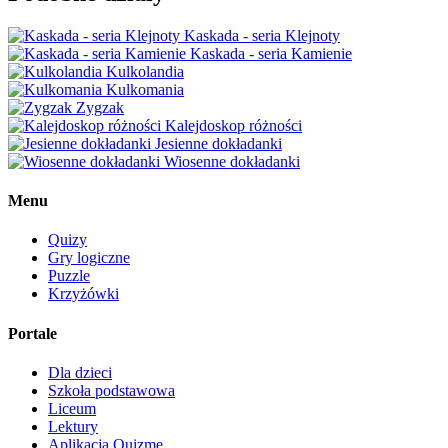
Kaskada - seria Klejnoty
Kaskada - seria Kamienie
Kulkolandia
Kulkomania
Zygzak
Kalejdoskop różności
Jesienne dokładanki
Wiosenne dokładanki
Menu
Quizy
Gry logiczne
Puzzle
Krzyżówki
Portale
Dla dzieci
Szkoła podstawowa
Liceum
Lektury
Aplikacja Quizme