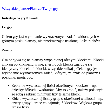
Wszystkie plansze
Plansze
Twoje gry
Instrukcja do gry Kaskada
Cel gry
Celem gry jest wykonanie wyznaczonych zadań, widocznych w
górnym pasku planszy, nie przekraczając ustalonej ilości ruchów.
Zasady
Gra odbywa się na planszy wypełnionej różnymi klockami. Klocki
znikają po kliknięciu w nie, a jeśli obok klocka znajduje się
identyczny klocek lub klocki, wszystkie znikają. Celem gry jest
wykonanie wyznaczonych zadań, którymi, zależnie od planszy i
poziomu, mogą być:
Zebranie wyznaczonej ilości określonych klocków - np.
dziesięć żółtych kwadratów. Aby to zrobić, należy połączyć
ze sobą i zebrać minimum trzy te same klocki.
Zbicie wyznaczonej liczby grup o określonej wielkości - np.
cztery grupy liczące co najmniej 5 klocków. Większa grupa
też się liczy.