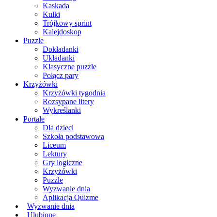
Kaskada
Kulki
Trójkowy sprint
Kalejdoskop
Puzzle
Dokładanki
Układanki
Klasyczne puzzle
Połącz pary
Krzyżówki
Krzyżówki tygodnia
Rozsypane litery
Wykreślanki
Portale
Dla dzieci
Szkoła podstawowa
Liceum
Lektury
Gry logiczne
Krzyżówki
Puzzle
Wyzwanie dnia
Aplikacja Quizme
Wyzwanie dnia
Ulubione