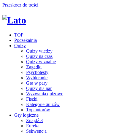
Przeskocz do treści
TOP
Poczekalnia
Quizy
Quizy wiedzy
Quizy na czas
Quizy wizualne
Zagadki
Psychotesty
Wybieranie
Gra w pary
Quizy dla par
Wyzwania quizowe
Fiszki
Kategorie quizów
Top autorów
Gry logiczne
Znajdź 3
Eureka
Sekwencja