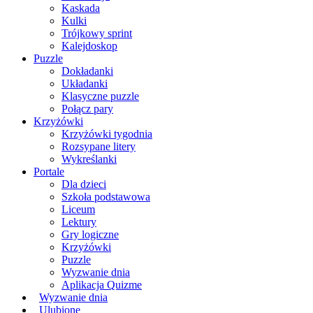
Kaskada
Kulki
Trójkowy sprint
Kalejdoskop
Puzzle
Dokładanki
Układanki
Klasyczne puzzle
Połącz pary
Krzyżówki
Krzyżówki tygodnia
Rozsypane litery
Wykreślanki
Portale
Dla dzieci
Szkoła podstawowa
Liceum
Lektury
Gry logiczne
Krzyżówki
Puzzle
Wyzwanie dnia
Aplikacja Quizme
Wyzwanie dnia
Ulubione