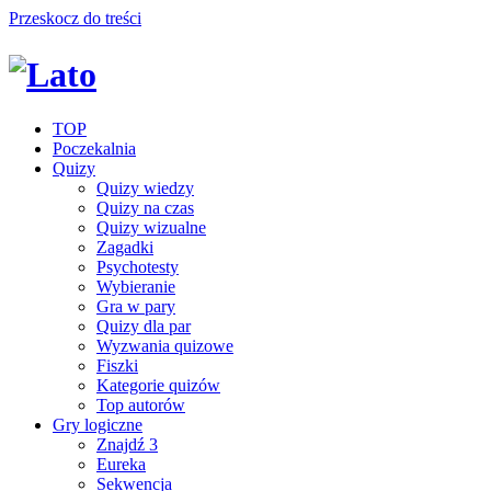
Przeskocz do treści
TOP
Poczekalnia
Quizy
Quizy wiedzy
Quizy na czas
Quizy wizualne
Zagadki
Psychotesty
Wybieranie
Gra w pary
Quizy dla par
Wyzwania quizowe
Fiszki
Kategorie quizów
Top autorów
Gry logiczne
Znajdź 3
Eureka
Sekwencja