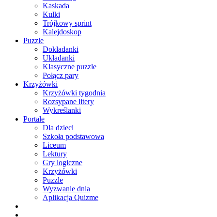
Kaskada
Kulki
Trójkowy sprint
Kalejdoskop
Puzzle
Dokładanki
Układanki
Klasyczne puzzle
Połącz pary
Krzyżówki
Krzyżówki tygodnia
Rozsypane litery
Wykreślanki
Portale
Dla dzieci
Szkoła podstawowa
Liceum
Lektury
Gry logiczne
Krzyżówki
Puzzle
Wyzwanie dnia
Aplikacja Quizme