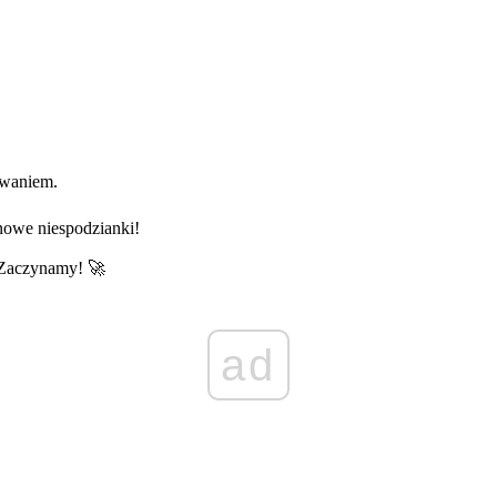
zwaniem.
nowe niespodzianki!
 Zaczynamy! 🚀
ad