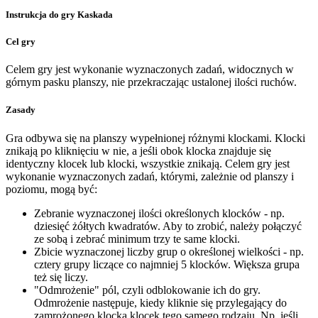
Instrukcja do gry Kaskada
Cel gry
Celem gry jest wykonanie wyznaczonych zadań, widocznych w
górnym pasku planszy, nie przekraczając ustalonej ilości ruchów.
Zasady
Gra odbywa się na planszy wypełnionej różnymi klockami. Klocki
znikają po kliknięciu w nie, a jeśli obok klocka znajduje się
identyczny klocek lub klocki, wszystkie znikają. Celem gry jest
wykonanie wyznaczonych zadań, którymi, zależnie od planszy i
poziomu, mogą być:
Zebranie wyznaczonej ilości określonych klocków - np.
dziesięć żółtych kwadratów. Aby to zrobić, należy połączyć
ze sobą i zebrać minimum trzy te same klocki.
Zbicie wyznaczonej liczby grup o określonej wielkości - np.
cztery grupy liczące co najmniej 5 klocków. Większa grupa
też się liczy.
"Odmrożenie" pól, czyli odblokowanie ich do gry.
Odmrożenie następuje, kiedy kliknie się przylegający do
zamrożonego klocka klocek tego samego rodzaju. Np. jeśli