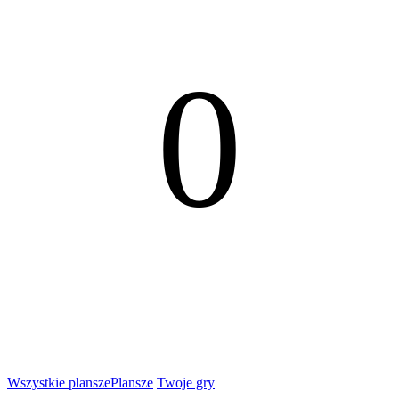
0
Wszystkie plansze
Plansze
Twoje gry