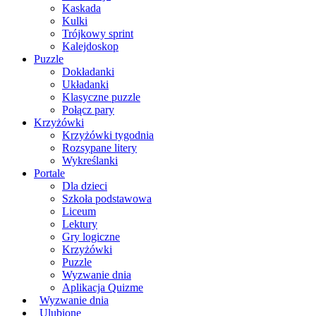
Kaskada
Kulki
Trójkowy sprint
Kalejdoskop
Puzzle
Dokładanki
Układanki
Klasyczne puzzle
Połącz pary
Krzyżówki
Krzyżówki tygodnia
Rozsypane litery
Wykreślanki
Portale
Dla dzieci
Szkoła podstawowa
Liceum
Lektury
Gry logiczne
Krzyżówki
Puzzle
Wyzwanie dnia
Aplikacja Quizme
Wyzwanie dnia
Ulubione