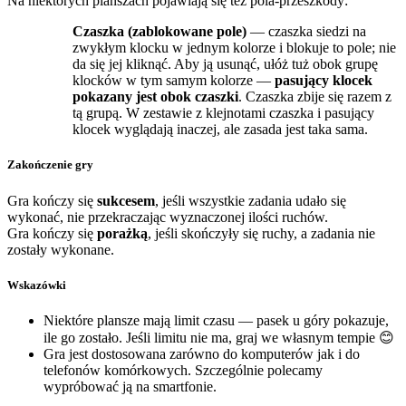
Na niektórych planszach pojawiają się też pola-przeszkody:
Czaszka (zablokowane pole)
— czaszka siedzi na
zwykłym klocku w jednym kolorze i blokuje to pole; nie
da się jej kliknąć. Aby ją usunąć, ułóż tuż obok grupę
klocków w tym samym kolorze —
pasujący klocek
pokazany jest obok czaszki
. Czaszka zbije się razem z
tą grupą. W zestawie z klejnotami czaszka i pasujący
klocek wyglądają inaczej, ale zasada jest taka sama.
Zakończenie gry
Gra kończy się
sukcesem
, jeśli wszystkie zadania udało się
wykonać, nie przekraczając wyznaczonej ilości ruchów.
Gra kończy się
porażką
, jeśli skończyły się ruchy, a zadania nie
zostały wykonane.
Wskazówki
Niektóre plansze mają limit czasu — pasek u góry pokazuje,
ile go zostało. Jeśli limitu nie ma, graj we własnym tempie 😊
Gra jest dostosowana zarówno do komputerów jak i do
telefonów komórkowych. Szczególnie polecamy
wypróbować ją na smartfonie.