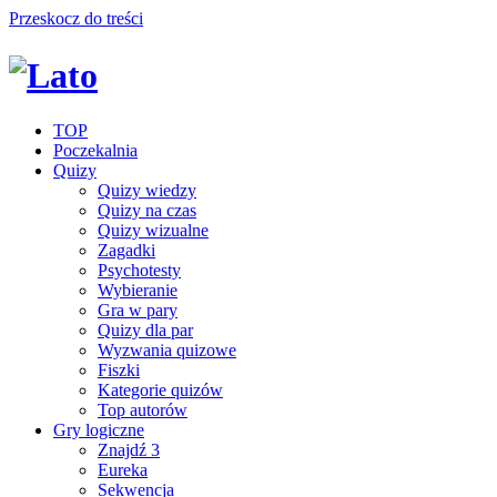
Przeskocz do treści
TOP
Poczekalnia
Quizy
Quizy wiedzy
Quizy na czas
Quizy wizualne
Zagadki
Psychotesty
Wybieranie
Gra w pary
Quizy dla par
Wyzwania quizowe
Fiszki
Kategorie quizów
Top autorów
Gry logiczne
Znajdź 3
Eureka
Sekwencja