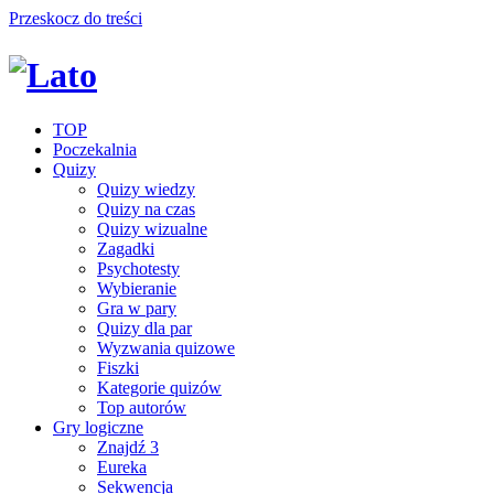
Przeskocz do treści
TOP
Poczekalnia
Quizy
Quizy wiedzy
Quizy na czas
Quizy wizualne
Zagadki
Psychotesty
Wybieranie
Gra w pary
Quizy dla par
Wyzwania quizowe
Fiszki
Kategorie quizów
Top autorów
Gry logiczne
Znajdź 3
Eureka
Sekwencja