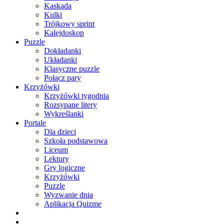
Kaskada
Kulki
Trójkowy sprint
Kalejdoskop
Puzzle
Dokładanki
Układanki
Klasyczne puzzle
Połącz pary
Krzyżówki
Krzyżówki tygodnia
Rozsypane litery
Wykreślanki
Portale
Dla dzieci
Szkoła podstawowa
Liceum
Lektury
Gry logiczne
Krzyżówki
Puzzle
Wyzwanie dnia
Aplikacja Quizme