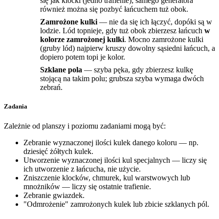
się jak klocki (jedno trafienie); samego generatora
również można się pozbyć łańcuchem tuż obok.
Zamrożone kulki
— nie da się ich łączyć, dopóki są w
lodzie. Lód topnieje, gdy tuż obok zbierzesz łańcuch
w
kolorze zamrożonej kulki
. Mocno zamrożone kulki
(gruby lód) najpierw kruszy dowolny sąsiedni łańcuch, a
dopiero potem topi je kolor.
Szklane pola
— szyba pęka, gdy zbierzesz kulkę
stojącą na takim polu; grubsza szyba wymaga dwóch
zebrań.
Zadania
Zależnie od planszy i poziomu zadaniami mogą być:
Zebranie wyznaczonej ilości kulek danego koloru — np.
dziesięć żółtych kulek.
Utworzenie wyznaczonej ilości kul specjalnych — liczy się
ich utworzenie z łańcucha, nie użycie.
Zniszczenie klocków, chmurek, kul warstwowych lub
mnożników — liczy się ostatnie trafienie.
Zebranie gwiazdek.
"Odmrożenie" zamrożonych kulek lub zbicie szklanych pól.