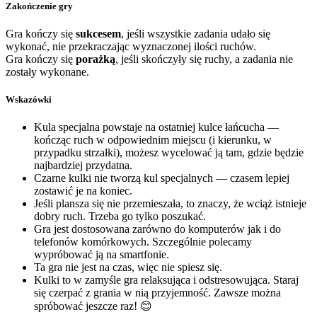
Zakończenie gry
Gra kończy się
sukcesem
, jeśli wszystkie zadania udało się
wykonać, nie przekraczając wyznaczonej ilości ruchów.
Gra kończy się
porażką
, jeśli skończyły się ruchy, a zadania nie
zostały wykonane.
Wskazówki
Kula specjalna powstaje na ostatniej kulce łańcucha —
kończąc ruch w odpowiednim miejscu (i kierunku, w
przypadku strzałki), możesz wycelować ją tam, gdzie będzie
najbardziej przydatna.
Czarne kulki nie tworzą kul specjalnych — czasem lepiej
zostawić je na koniec.
Jeśli plansza się nie przemieszała, to znaczy, że wciąż istnieje
dobry ruch. Trzeba go tylko poszukać.
Gra jest dostosowana zarówno do komputerów jak i do
telefonów komórkowych. Szczególnie polecamy
wypróbować ją na smartfonie.
Ta gra nie jest na czas, więc nie spiesz się.
Kulki to w zamyśle gra relaksująca i odstresowująca. Staraj
się czerpać z grania w nią przyjemność. Zawsze można
spróbować jeszcze raz! 😊