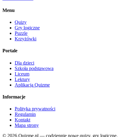
Menu
Quizy
Gry logiczne
Puzzle
Krzyżówki
Portale
Dla dzieci
Szkoła podstawowa
Liceum
Lektury
Aplikacja Quizme
Informacje
Polityka prywatności
Regulamin
Kontakt
Mapa strony
© 2026 Quizme.pl — codziennie nowe quizy, gry logiczne,