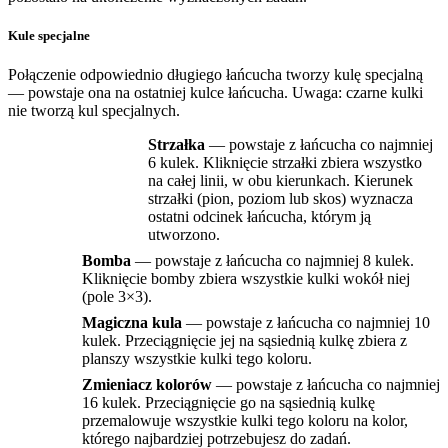
Kule specjalne
Połączenie odpowiednio długiego łańcucha tworzy kulę specjalną
— powstaje ona na ostatniej kulce łańcucha. Uwaga: czarne kulki
nie tworzą kul specjalnych.
Strzałka
— powstaje z łańcucha co najmniej
6 kulek. Kliknięcie strzałki zbiera wszystko
na całej linii, w obu kierunkach. Kierunek
strzałki (pion, poziom lub skos) wyznacza
ostatni odcinek łańcucha, którym ją
utworzono.
Bomba
— powstaje z łańcucha co najmniej 8 kulek.
Kliknięcie bomby zbiera wszystkie kulki wokół niej
(pole 3×3).
Magiczna kula
— powstaje z łańcucha co najmniej 10
kulek. Przeciągnięcie jej na sąsiednią kulkę zbiera z
planszy wszystkie kulki tego koloru.
Zmieniacz kolorów
— powstaje z łańcucha co najmniej
16 kulek. Przeciągnięcie go na sąsiednią kulkę
przemalowuje wszystkie kulki tego koloru na kolor,
którego najbardziej potrzebujesz do zadań.