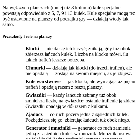
Na węższych planszach (mniej niż 8 kolumn) kule specjalne
powstają odpowiednio z 5, 7, 9 i 13 kulek. Kule specjalne mogą też
być ustawione na planszy od początku gry — działają wtedy tak
samo.
Przeszkody i cele na planszy
Klocki
— nie da się ich łączyć; znikają, gdy tuż obok
zbierzesz łańcuch kulek. Liczba na klocku mówi, ilu
takich trafień jeszcze potrzeba.
Chmurki
— działają jak klocki (do trzech trafień), ale
nie opadają — zostają na swoim miejscu, aż je zbijesz.
Kule warstwowe
— jak klocki, ale wymagają aż pięciu
trafień i opadają razem z resztą planszy.
Gwiazdki
— każdy łańcuch zebrany tuż obok
zmniejsza liczbę na gwiazdce; ostatnie trafienie ją zbiera.
Gwiazdki opadają w dół razem z kulkami.
Zjadacz
— co ruch pożera jedną z sąsiednich kulek.
Pozbędziesz się go, zbierając łańcuch tuż obok niego.
Generator i mnożniki
— generator co ruch zamienia
jedną z sąsiednich kulek w mnożnik. Mnożniki usuwa