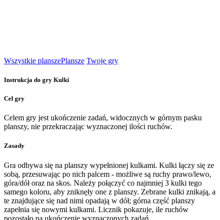
Wszystkie plansze
Plansze
Twoje gry
Instrukcja do gry Kulki
Cel gry
Celem gry jest ukończenie zadań, widocznych w górnym pasku
planszy, nie przekraczając wyznaczonej ilości ruchów.
Zasady
Gra odbywa się na planszy wypełnionej kulkami. Kulki łączy się ze
sobą, przesuwając po nich palcem - możliwe są ruchy prawo/lewo,
góra/dół oraz na skos. Należy połączyć co najmniej 3 kulki tego
samego koloru, aby zniknęły one z planszy. Zebrane kulki znikają, a
te znajdujące się nad nimi opadają w dół; górna część planszy
zapełnia się nowymi kulkami. Licznik pokazuje, ile ruchów
pozostało na ukończenie wyznaczonych zadań.