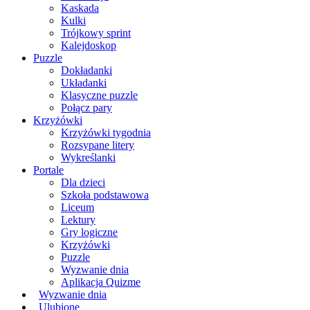
Kaskada
Kulki
Trójkowy sprint
Kalejdoskop
Puzzle
Dokładanki
Układanki
Klasyczne puzzle
Połącz pary
Krzyżówki
Krzyżówki tygodnia
Rozsypane litery
Wykreślanki
Portale
Dla dzieci
Szkoła podstawowa
Liceum
Lektury
Gry logiczne
Krzyżówki
Puzzle
Wyzwanie dnia
Aplikacja Quizme
Wyzwanie dnia
Ulubione