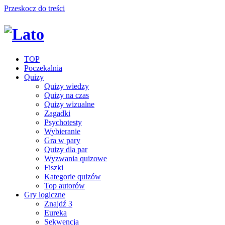
Przeskocz do treści
TOP
Poczekalnia
Quizy
Quizy wiedzy
Quizy na czas
Quizy wizualne
Zagadki
Psychotesty
Wybieranie
Gra w pary
Quizy dla par
Wyzwania quizowe
Fiszki
Kategorie quizów
Top autorów
Gry logiczne
Znajdź 3
Eureka
Sekwencja