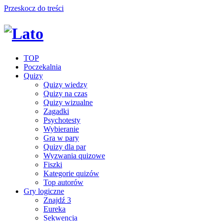
Przeskocz do treści
TOP
Poczekalnia
Quizy
Quizy wiedzy
Quizy na czas
Quizy wizualne
Zagadki
Psychotesty
Wybieranie
Gra w pary
Quizy dla par
Wyzwania quizowe
Fiszki
Kategorie quizów
Top autorów
Gry logiczne
Znajdź 3
Eureka
Sekwencja