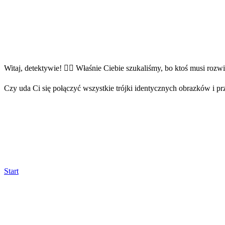
Witaj, detektywie! 🕵️‍♂️ Właśnie Ciebie szukaliśmy, bo ktoś musi roz
Czy uda Ci się połączyć wszystkie trójki identycznych obrazków i p
Start