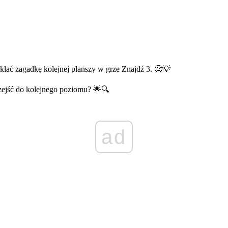
wikłać zagadkę kolejnej planszy w grze Znajdź 3. 🧐💡
rzejść do kolejnego poziomu? 🌟🔍
ad