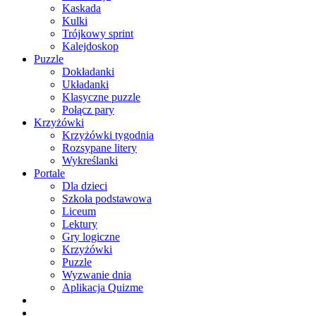
Kaskada
Kulki
Trójkowy sprint
Kalejdoskop
Puzzle
Dokładanki
Układanki
Klasyczne puzzle
Połącz pary
Krzyżówki
Krzyżówki tygodnia
Rozsypane litery
Wykreślanki
Portale
Dla dzieci
Szkoła podstawowa
Liceum
Lektury
Gry logiczne
Krzyżówki
Puzzle
Wyzwanie dnia
Aplikacja Quizme