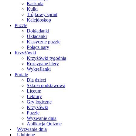
Kaskada
Kulki
Trójkowy sprint
Kalejdoskop
Puzzle
Dokładanki
Układanki
Klasyczne puzzle
Połącz pary
Krzyżówki
Krzyżówki tygodnia
Rozsypane litery
Wykreślanki
Portale
Dla dzieci
Szkoła podstawowa
Liceum
Lektury
Gry logiczne
Krzyżówki
Puzzle
Wyzwanie dnia
Aplikacja Quizme
Wyzwanie dnia
Ulubione