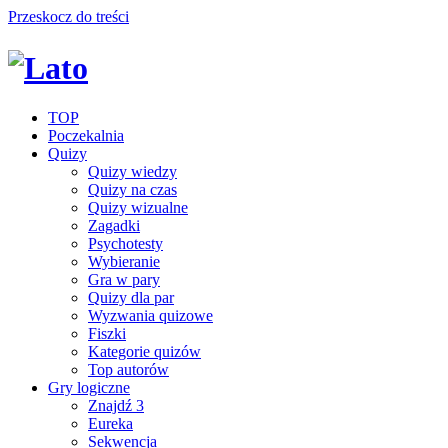
Przeskocz do treści
TOP
Poczekalnia
Quizy
Quizy wiedzy
Quizy na czas
Quizy wizualne
Zagadki
Psychotesty
Wybieranie
Gra w pary
Quizy dla par
Wyzwania quizowe
Fiszki
Kategorie quizów
Top autorów
Gry logiczne
Znajdź 3
Eureka
Sekwencja