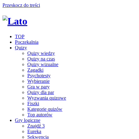
Przeskocz do treści
TOP
Poczekalnia
Quizy
Quizy wiedzy
Quizy na czas
Quizy wizualne
Zagadki
Psychotesty
Wybieranie
Gra w pary
Quizy dla par
Wyzwania quizowe
Fiszki
Kategorie quizów
Top autorów
Gry logiczne
Znajdź 3
Eureka
Sekwencja