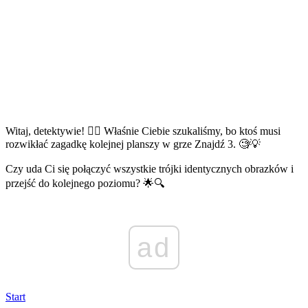
Witaj, detektywie! 🕵️‍♂️ Właśnie Ciebie szukaliśmy, bo ktoś musi
rozwikłać zagadkę kolejnej planszy w grze Znajdź 3. 🧐💡
Czy uda Ci się połączyć wszystkie trójki identycznych obrazków i
przejść do kolejnego poziomu? 🌟🔍
ad
Start