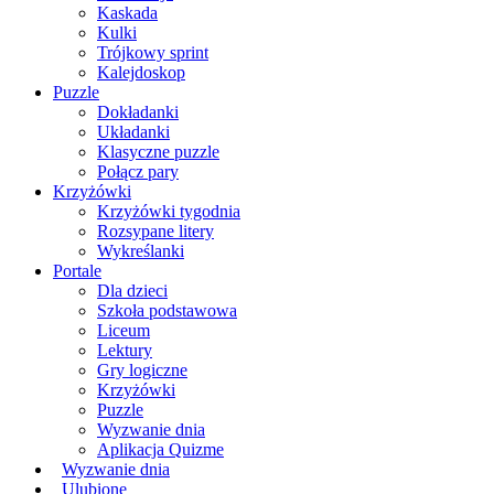
Kaskada
Kulki
Trójkowy sprint
Kalejdoskop
Puzzle
Dokładanki
Układanki
Klasyczne puzzle
Połącz pary
Krzyżówki
Krzyżówki tygodnia
Rozsypane litery
Wykreślanki
Portale
Dla dzieci
Szkoła podstawowa
Liceum
Lektury
Gry logiczne
Krzyżówki
Puzzle
Wyzwanie dnia
Aplikacja Quizme
Wyzwanie dnia
Ulubione