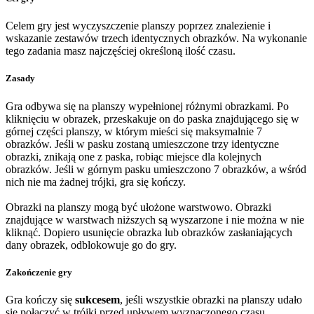
Celem gry jest wyczyszczenie planszy poprzez znalezienie i
wskazanie zestawów trzech identycznych obrazków. Na wykonanie
tego zadania masz najczęściej określoną ilość czasu.
Zasady
Gra odbywa się na planszy wypełnionej różnymi obrazkami. Po
kliknięciu w obrazek, przeskakuje on do paska znajdującego się w
górnej części planszy, w którym mieści się maksymalnie 7
obrazków. Jeśli w pasku zostaną umieszczone trzy identyczne
obrazki, znikają one z paska, robiąc miejsce dla kolejnych
obrazków. Jeśli w górnym pasku umieszczono 7 obrazków, a wśród
nich nie ma żadnej trójki, gra się kończy.
Obrazki na planszy mogą być ułożone warstwowo. Obrazki
znajdujące w warstwach niższych są wyszarzone i nie można w nie
kliknąć. Dopiero usunięcie obrazka lub obrazków zasłaniających
dany obrazek, odblokowuje go do gry.
Zakończenie gry
Gra kończy się
sukcesem
, jeśli wszystkie obrazki na planszy udało
się połączyć w trójki przed upływem wyznaczonego czasu.