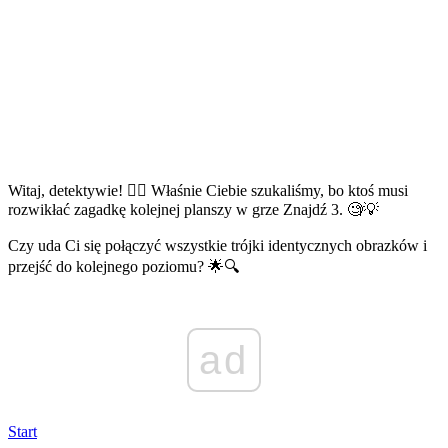
Witaj, detektywie! 🕵️‍♂️ Właśnie Ciebie szukaliśmy, bo ktoś musi
rozwikłać zagadkę kolejnej planszy w grze Znajdź 3. 🧐💡
Czy uda Ci się połączyć wszystkie trójki identycznych obrazków i
przejść do kolejnego poziomu? 🌟🔍
ad
Start