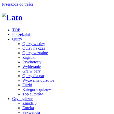
Przeskocz do treści
TOP
Poczekalnia
Quizy
Quizy wiedzy
Quizy na czas
Quizy wizualne
Zagadki
Psychotesty
Wybieranie
Gra w pary
Quizy dla par
Wyzwania quizowe
Fiszki
Kategorie quizów
Top autorów
Gry logiczne
Znajdź 3
Eureka
Sekwencja