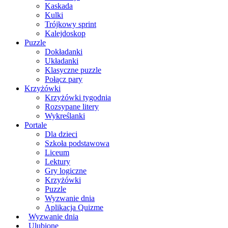
Kaskada
Kulki
Trójkowy sprint
Kalejdoskop
Puzzle
Dokładanki
Układanki
Klasyczne puzzle
Połącz pary
Krzyżówki
Krzyżówki tygodnia
Rozsypane litery
Wykreślanki
Portale
Dla dzieci
Szkoła podstawowa
Liceum
Lektury
Gry logiczne
Krzyżówki
Puzzle
Wyzwanie dnia
Aplikacja Quizme
Wyzwanie dnia
Ulubione