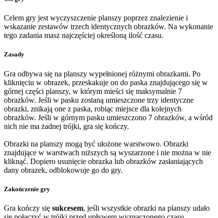
Celem gry jest wyczyszczenie planszy poprzez znalezienie i
wskazanie zestawów trzech identycznych obrazków. Na wykonanie
tego zadania masz najczęściej określoną ilość czasu.
Zasady
Gra odbywa się na planszy wypełnionej różnymi obrazkami. Po
kliknięciu w obrazek, przeskakuje on do paska znajdującego się w
górnej części planszy, w którym mieści się maksymalnie 7
obrazków. Jeśli w pasku zostaną umieszczone trzy identyczne
obrazki, znikają one z paska, robiąc miejsce dla kolejnych
obrazków. Jeśli w górnym pasku umieszczono 7 obrazków, a wśród
nich nie ma żadnej trójki, gra się kończy.
Obrazki na planszy mogą być ułożone warstwowo. Obrazki
znajdujące w warstwach niższych są wyszarzone i nie można w nie
kliknąć. Dopiero usunięcie obrazka lub obrazków zasłaniających
dany obrazek, odblokowuje go do gry.
Zakończenie gry
Gra kończy się
sukcesem
, jeśli wszystkie obrazki na planszy udało
się połączyć w trójki przed upływem wyznaczonego czasu.