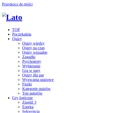
Przeskocz do treści
TOP
Poczekalnia
Quizy
Quizy wiedzy
Quizy na czas
Quizy wizualne
Zagadki
Psychotesty
Wybieranie
Gra w pary
Quizy dla par
Wyzwania quizowe
Fiszki
Kategorie quizów
Top autorów
Gry logiczne
Znajdź 3
Eureka
Sekwencja