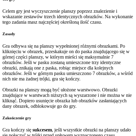
Celem gry jest wyczyszczenie planszy poprzez znalezienie i
wskazanie zestawów trzech identycznych obrazków. Na wykonanie
tego zadania masz najczęściej określoną ilość czasu.
Zasady
Gra odbywa się na planszy wypełnionej różnymi obrazkami. Po
kliknięciu w obrazek, przeskakuje on do paska znajdującego się w
górnej części planszy, w którym mieści się maksymalnie 7
obrazków. Jeśli w pasku zostaną umieszczone trzy identyczne
obrazki, znikają one z paska, robiąc miejsce dla kolejnych
obrazków. Jeśli w górnym pasku umieszczono 7 obrazków, a wśród
nich nie ma żadnej trójki, gra się kończy.
Obrazki na planszy mogą być ułożone warstwowo. Obrazki
znajdujące w warstwach niższych są wyszarzone i nie można w nie
kliknąć. Dopiero usunięcie obrazka lub obrazków zasłaniających
dany obrazek, odblokowuje go do gry.
Zakończenie gry
Gra kończy się
sukcesem
, jeśli wszystkie obrazki na planszy udało
się połączyć w trójki przed upływem wyznaczonego czasu.