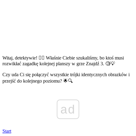
Witaj, detektywie! 🕵️‍♂️ Właśnie Ciebie szukaliśmy, bo ktoś musi
rozwikłać zagadkę kolejnej planszy w grze Znajdź 3. 🧐💡
Czy uda Ci się połączyć wszystkie trójki identycznych obrazków i
przejść do kolejnego poziomu? 🌟🔍
ad
Start