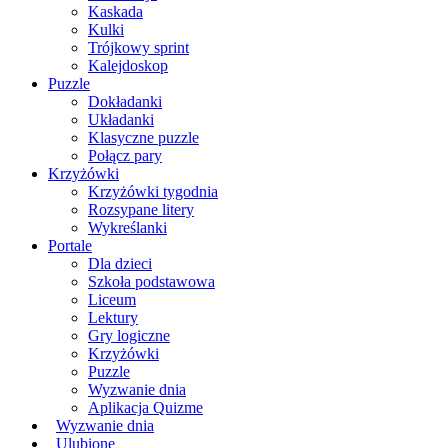
Kaskada
Kulki
Trójkowy sprint
Kalejdoskop
Puzzle
Dokładanki
Układanki
Klasyczne puzzle
Połącz pary
Krzyżówki
Krzyżówki tygodnia
Rozsypane litery
Wykreślanki
Portale
Dla dzieci
Szkoła podstawowa
Liceum
Lektury
Gry logiczne
Krzyżówki
Puzzle
Wyzwanie dnia
Aplikacja Quizme
Wyzwanie dnia
Ulubione