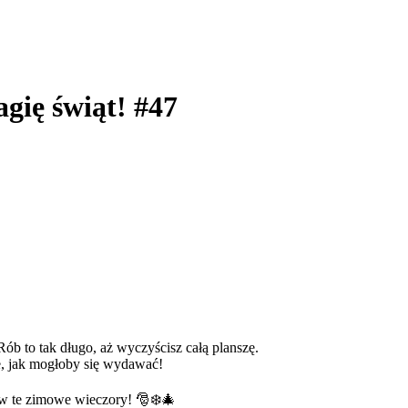
gię świąt! #47
Rób to tak długo, aż wyczyścisz całą planszę.
we, jak mogłoby się wydawać!
 w te zimowe wieczory! 🎅❄️🎄