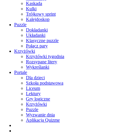
Kaskada
Kulki
Trójkowy sprint
Kalejdoskop
Puzzle
Dokładanki
Układanki
Klasyczne puzzle
Połącz pary
Krzyżówki
Krzyżówki tygodnia
Rozsypane litery
Wykreślanki
Portale
Dla dzieci
Szkoła podstawowa
Liceum
Lektury
Gry logiczne
Krzyżówki
Puzzle
Wyzwanie dnia
Aplikacja Quizme