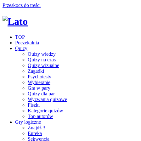
Przeskocz do treści
TOP
Poczekalnia
Quizy
Quizy wiedzy
Quizy na czas
Quizy wizualne
Zagadki
Psychotesty
Wybieranie
Gra w pary
Quizy dla par
Wyzwania quizowe
Fiszki
Kategorie quizów
Top autorów
Gry logiczne
Znajdź 3
Eureka
Sekwencja