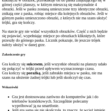
kliknięciu w obrazek, przeskakuje on do paska znajdującego się w
górnej części planszy, w którym mieszczą się maksymalnie 4
obrazki. Jeśli w pasku zostaną umieszczone trzy identyczne obrazki,
znikają one z paska, robiąc miejsce dla kolejnych obrazków. Jeśli w
górnym pasku umieszczono obrazki, z których nie ma szans ułożyć
trójki, gra się kończy.
Na starcie gry nie widać wszystkich obrazków. Część z nich będzie
się pojawiać, wypełniając miejsce po obrazkach klikniętych, które
przeszły do górnego paska. Licznik pokazuje, ile jeszcze trójek
należy ułożyć w danej grze.
Zakończenie gry
Gra kończy się
sukcesem
, jeśli wszystkie obrazki na planszy udało
się połączyć w trójki przed upływem wyznaczonego czasu.
Gra kończy się
porażką
, jeśli zabrakło miejsca w pasku, nie ma
szans na ułożenie żadnej trójki lub jeśli skończył się czas.
Wskazówki
Gra jest dostosowana zarówno do komputerów jak i do
telefonów komórkowych. Szczególnie polecamy
wypróbować ją na smartfonie.
Jeśli gra sama się nie skończyła, to znaczy, że wciąż istnieje