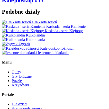
Kalejdoskop #13
Podobne działy
Gra Złota Jesień
Kaskada - seria Kamienie
Kaskada - seria Klejnoty
Kulkolandia
Kulkomania
Zygzak
Kalejdoskop różności
Jesienne dokładanki
Menu
Quizy
Gry logiczne
Puzzle
Krzyżówki
Portale
Dla dzieci
Szkoła podstawowa