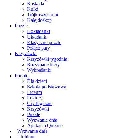
Kaskada
Kulki
Trójkowy sprint
Kalejdoskop
Puzzle
Dokładanki
Układanki
Klasyczne puzzle
Połącz pary
Krzyżówki
Krzyżówki tygodnia
Rozsypane litery
Wykreślanki
Portale
Dla dzieci
Szkoła podstawowa
Liceum
Lektury
Gry logiczne
Krzyżówki
Puzzle
Wyzwanie dnia
Aplikacja Quizme
Wyzwanie dnia
Ulubione