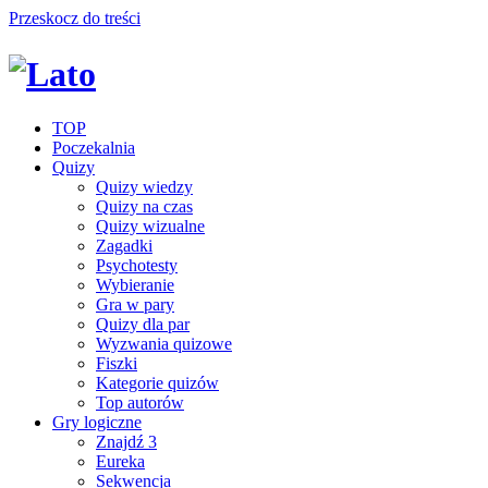
Przeskocz do treści
TOP
Poczekalnia
Quizy
Quizy wiedzy
Quizy na czas
Quizy wizualne
Zagadki
Psychotesty
Wybieranie
Gra w pary
Quizy dla par
Wyzwania quizowe
Fiszki
Kategorie quizów
Top autorów
Gry logiczne
Znajdź 3
Eureka
Sekwencja