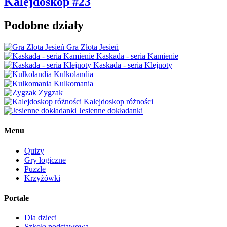
Kalejdoskop #23
Podobne działy
Gra Złota Jesień
Kaskada - seria Kamienie
Kaskada - seria Klejnoty
Kulkolandia
Kulkomania
Zygzak
Kalejdoskop różności
Jesienne dokładanki
Menu
Quizy
Gry logiczne
Puzzle
Krzyżówki
Portale
Dla dzieci
Szkoła podstawowa