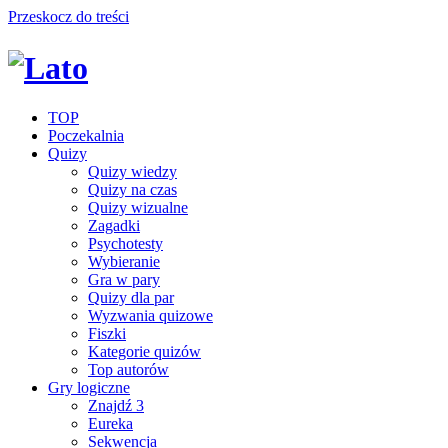
Przeskocz do treści
TOP
Poczekalnia
Quizy
Quizy wiedzy
Quizy na czas
Quizy wizualne
Zagadki
Psychotesty
Wybieranie
Gra w pary
Quizy dla par
Wyzwania quizowe
Fiszki
Kategorie quizów
Top autorów
Gry logiczne
Znajdź 3
Eureka
Sekwencja