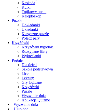
Kaskada
Kulki
Trójkowy sprint
Kalejdoskop
Puzzle
Dokładanki
Układanki
Klasyczne puzzle
Połącz pary
Krzyżówki
Krzyżówki tygodnia
Rozsypane litery
Wykreślanki
Portale
Dla dzieci
Szkoła podstawowa
Liceum
Lektury
Gry logiczne
Krzyżówki
Puzzle
Wyzwanie dnia
Aplikacja Quizme
Wyzwanie dnia
Ulubione