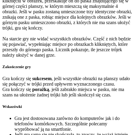
kliknięciu w obrazek, przeskakuje on do paska znajdującego się w
górnej części planszy, w którym mieszczą się maksymalnie 4
obrazki. Jeśli w pasku zostaną umieszczone trzy identyczne obrazki,
znikają one z paska, robiąc miejsce dla kolejnych obrazków. Jeśli w
górnym pasku umieszczono obrazki, z których nie ma szans ułożyć
trójki, gra się kończy.
Na starcie gry nie widać wszystkich obrazków. Część z nich będzie
się pojawiać, wypełniając miejsce po obrazkach klikniętych, które
przeszły do górnego paska. Licznik pokazuje, ile jeszcze trójek
należy ułożyć w danej grze.
Zakończenie gry
Gra kończy się
sukcesem
, jeśli wszystkie obrazki na planszy udało
się połączyć w trójki przed upływem wyznaczonego czasu.
Gra kończy się
porażką
, jeśli zabrakło miejsca w pasku, nie ma
szans na ułożenie żadnej trójki lub jeśli skończył się czas.
Wskazówki
Gra jest dostosowana zarówno do komputerów jak i do
telefonów komórkowych. Szczególnie polecamy
wypróbować ją na smartfonie.
Jeśli gra sama się nie skończyła, to znaczy, że wciąż istnieje