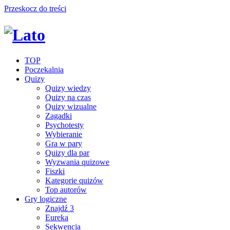
Przeskocz do treści
TOP
Poczekalnia
Quizy
Quizy wiedzy
Quizy na czas
Quizy wizualne
Zagadki
Psychotesty
Wybieranie
Gra w pary
Quizy dla par
Wyzwania quizowe
Fiszki
Kategorie quizów
Top autorów
Gry logiczne
Znajdź 3
Eureka
Sekwencja