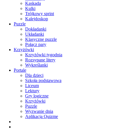
Kaskada
Kulki
Trójkowy sprint
Kalejdoskop
Puzzle
Dokładanki
Układanki
Klasyczne puzzle
Połącz pary
Krzyżówki
Krzyżówki tygodnia
Rozsypane litery
Wykreślanki
Portale
Dla dzieci
Szkoła podstawowa
Liceum
Lektury
Gry logiczne
Krzyżówki
Puzzle
Wyzwanie dnia
Aplikacja Quizme