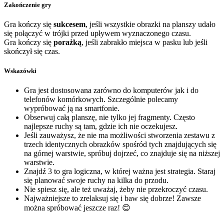
Zakończenie gry
Gra kończy się
sukcesem
, jeśli wszystkie obrazki na planszy udało
się połączyć w trójki przed upływem wyznaczonego czasu.
Gra kończy się
porażką
, jeśli zabrakło miejsca w pasku lub jeśli
skończył się czas.
Wskazówki
Gra jest dostosowana zarówno do komputerów jak i do
telefonów komórkowych. Szczególnie polecamy
wypróbować ją na smartfonie.
Obserwuj całą planszę, nie tylko jej fragmenty. Często
najlepsze ruchy są tam, gdzie ich nie oczekujesz.
Jeśli zauważysz, że nie ma możliwości stworzenia zestawu z
trzech identycznych obrazków spośród tych znajdujących się
na górnej warstwie, spróbuj dojrzeć, co znajduje się na niższej
warstwie.
Znajdź 3 to gra logiczna, w której ważna jest strategia. Staraj
się planować swoje ruchy na kilka do przodu.
Nie spiesz się, ale też uważaj, żeby nie przekroczyć czasu.
Najważniejsze to zrelaksuj się i baw się dobrze! Zawsze
można spróbować jeszcze raz! 😊