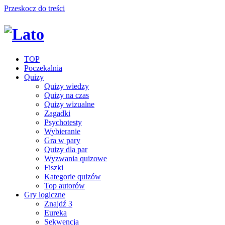
Przeskocz do treści
TOP
Poczekalnia
Quizy
Quizy wiedzy
Quizy na czas
Quizy wizualne
Zagadki
Psychotesty
Wybieranie
Gra w pary
Quizy dla par
Wyzwania quizowe
Fiszki
Kategorie quizów
Top autorów
Gry logiczne
Znajdź 3
Eureka
Sekwencja