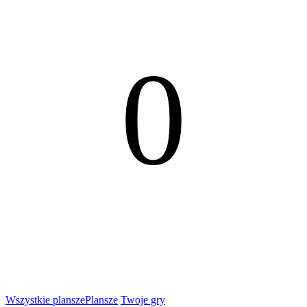
0
Wszystkie plansze
Plansze
Twoje gry