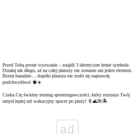
Przed Tobą proste wyzwanie – znajdź 3 identyczne letnie symbole.
Działaj tak długo, aż na całej planszy nie zostanie ani jeden element.
Brzmi banalnie… dopóki plansza nie zrobi się naprawdę
podchwytliwa! 🧠☀️
Czeka Cię świetny trening spostrzegawczości, który rozrusza Twój
umysł lepiej niż wakacyjny spacer po plaży! 🍦🌊🌺🏝️
ad