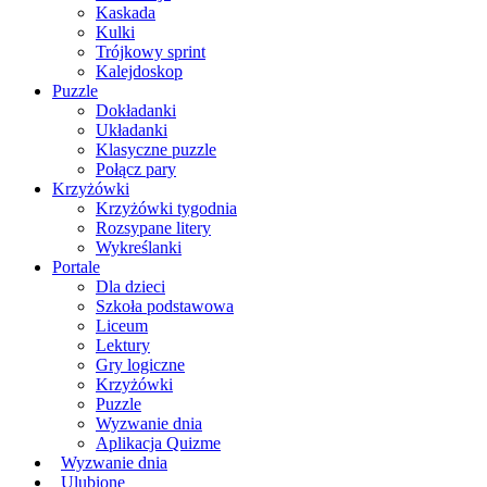
Kaskada
Kulki
Trójkowy sprint
Kalejdoskop
Puzzle
Dokładanki
Układanki
Klasyczne puzzle
Połącz pary
Krzyżówki
Krzyżówki tygodnia
Rozsypane litery
Wykreślanki
Portale
Dla dzieci
Szkoła podstawowa
Liceum
Lektury
Gry logiczne
Krzyżówki
Puzzle
Wyzwanie dnia
Aplikacja Quizme
Wyzwanie dnia
Ulubione