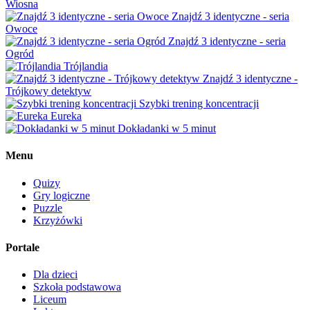
Wiosna
Znajdź 3 identyczne - seria
Owoce
Znajdź 3 identyczne - seria
Ogród
Trójlandia
Znajdź 3 identyczne -
Trójkowy detektyw
Szybki trening koncentracji
Eureka
Dokładanki w 5 minut
Menu
Quizy
Gry logiczne
Puzzle
Krzyżówki
Portale
Dla dzieci
Szkoła podstawowa
Liceum