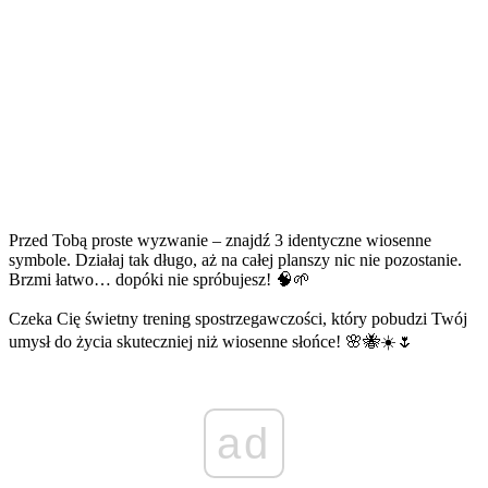
Przed Tobą proste wyzwanie – znajdź 3 identyczne wiosenne
symbole. Działaj tak długo, aż na całej planszy nic nie pozostanie.
Brzmi łatwo… dopóki nie spróbujesz! 🧠🌱
Czeka Cię świetny trening spostrzegawczości, który pobudzi Twój
umysł do życia skuteczniej niż wiosenne słońce! 🌸🐝☀️🌷
ad