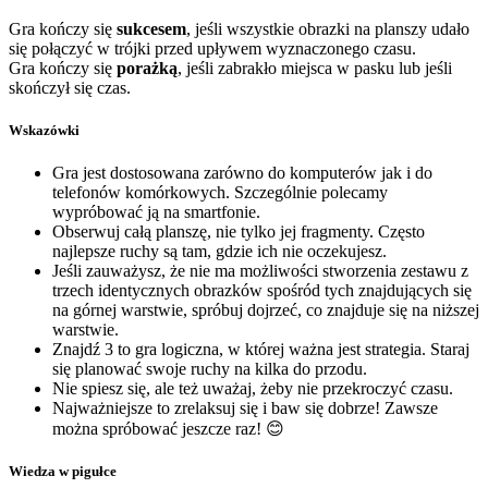
Gra kończy się
sukcesem
, jeśli wszystkie obrazki na planszy udało
się połączyć w trójki przed upływem wyznaczonego czasu.
Gra kończy się
porażką
, jeśli zabrakło miejsca w pasku lub jeśli
skończył się czas.
Wskazówki
Gra jest dostosowana zarówno do komputerów jak i do
telefonów komórkowych. Szczególnie polecamy
wypróbować ją na smartfonie.
Obserwuj całą planszę, nie tylko jej fragmenty. Często
najlepsze ruchy są tam, gdzie ich nie oczekujesz.
Jeśli zauważysz, że nie ma możliwości stworzenia zestawu z
trzech identycznych obrazków spośród tych znajdujących się
na górnej warstwie, spróbuj dojrzeć, co znajduje się na niższej
warstwie.
Znajdź 3 to gra logiczna, w której ważna jest strategia. Staraj
się planować swoje ruchy na kilka do przodu.
Nie spiesz się, ale też uważaj, żeby nie przekroczyć czasu.
Najważniejsze to zrelaksuj się i baw się dobrze! Zawsze
można spróbować jeszcze raz! 😊
Wiedza w pigułce