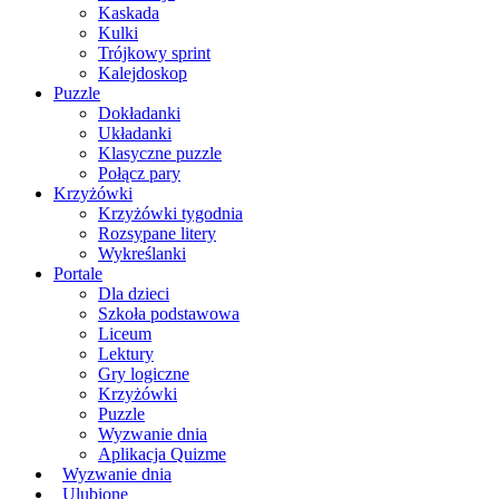
Kaskada
Kulki
Trójkowy sprint
Kalejdoskop
Puzzle
Dokładanki
Układanki
Klasyczne puzzle
Połącz pary
Krzyżówki
Krzyżówki tygodnia
Rozsypane litery
Wykreślanki
Portale
Dla dzieci
Szkoła podstawowa
Liceum
Lektury
Gry logiczne
Krzyżówki
Puzzle
Wyzwanie dnia
Aplikacja Quizme
Wyzwanie dnia
Ulubione