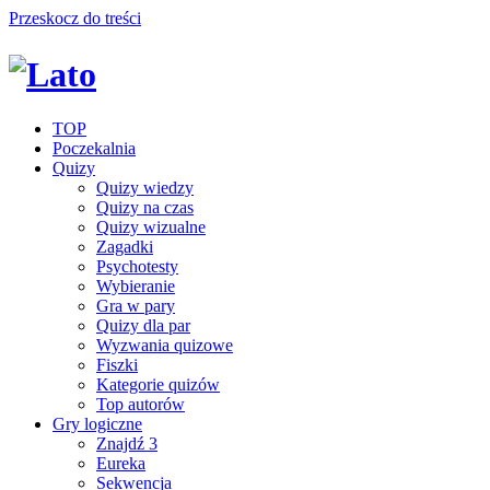
Przeskocz do treści
TOP
Poczekalnia
Quizy
Quizy wiedzy
Quizy na czas
Quizy wizualne
Zagadki
Psychotesty
Wybieranie
Gra w pary
Quizy dla par
Wyzwania quizowe
Fiszki
Kategorie quizów
Top autorów
Gry logiczne
Znajdź 3
Eureka
Sekwencja