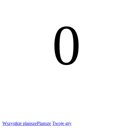
0
Wszystkie plansze
Plansze
Twoje gry