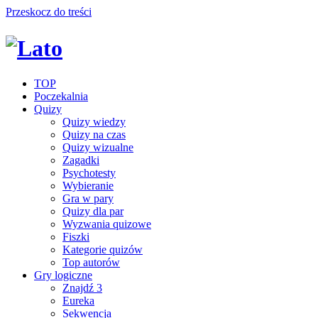
Przeskocz do treści
TOP
Poczekalnia
Quizy
Quizy wiedzy
Quizy na czas
Quizy wizualne
Zagadki
Psychotesty
Wybieranie
Gra w pary
Quizy dla par
Wyzwania quizowe
Fiszki
Kategorie quizów
Top autorów
Gry logiczne
Znajdź 3
Eureka
Sekwencja