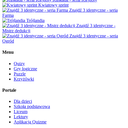
Kwiatowy sprint
Znajdź 3 identyczne - seria
Farma
Trójlandia
Znajdź 3 identyczne -
Mistrz dedukcji
Znajdź 3 identyczne - seria
Ogród
Menu
Quizy
Gry logiczne
Puzzle
Krzyżówki
Portale
Dla dzieci
Szkoła podstawowa
Liceum
Lektury
Aplikacja Quizme