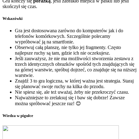
Gra kończy się
porażką
, jeśli zabrakło miejsca w pasku lub jeśli
skończył się czas.
Wskazówki
Gra jest dostosowana zarówno do komputerów jak i do
telefonów komórkowych. Szczególnie polecamy
wypróbować ją na smartfonie.
Obserwuj całą planszę, nie tylko jej fragmenty. Często
najlepsze ruchy są tam, gdzie ich nie oczekujesz.
Jeśli zauważysz, że nie ma możliwości stworzenia zestawu z
trzech identycznych obrazków spośród tych znajdujących się
na górnej warstwie, spróbuj dojrzeć, co znajduje się na niższej
warstwie.
Znajdź 3 to gra logiczna, w której ważna jest strategia. Staraj
się planować swoje ruchy na kilka do przodu.
Nie spiesz się, ale też uważaj, żeby nie przekroczyć czasu.
Najważniejsze to zrelaksuj się i baw się dobrze! Zawsze
można spróbować jeszcze raz! 😊
Wiedza w pigułce