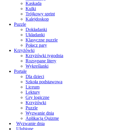
Kaskada
Kulki
Trójkowy sprint
Kalejdoskop
Puzzle
Dokładanki
Układanki
Klasyczne puzzle
Połącz pary
Krzyżówki
Krzyżówki tygodnia
Rozsypane litery
Wykreślanki
Portale
Dla dzieci
Szkoła podstawowa
Liceum
Lektury
Gry logiczne
Krzyżówki
Puzzle
Wyzwanie dnia
Aplikacja Quizme
Wyzwanie dnia
Ulubione