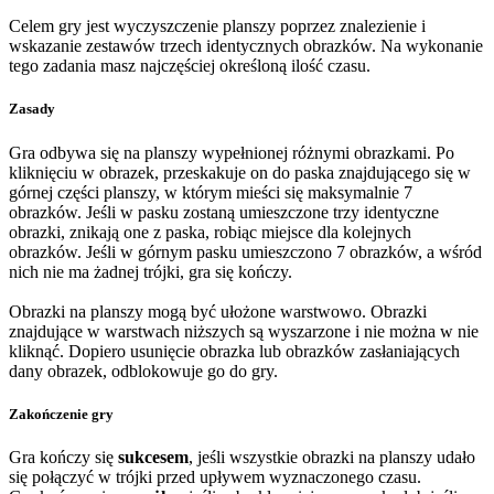
Celem gry jest wyczyszczenie planszy poprzez znalezienie i
wskazanie zestawów trzech identycznych obrazków. Na wykonanie
tego zadania masz najczęściej określoną ilość czasu.
Zasady
Gra odbywa się na planszy wypełnionej różnymi obrazkami. Po
kliknięciu w obrazek, przeskakuje on do paska znajdującego się w
górnej części planszy, w którym mieści się maksymalnie 7
obrazków. Jeśli w pasku zostaną umieszczone trzy identyczne
obrazki, znikają one z paska, robiąc miejsce dla kolejnych
obrazków. Jeśli w górnym pasku umieszczono 7 obrazków, a wśród
nich nie ma żadnej trójki, gra się kończy.
Obrazki na planszy mogą być ułożone warstwowo. Obrazki
znajdujące w warstwach niższych są wyszarzone i nie można w nie
kliknąć. Dopiero usunięcie obrazka lub obrazków zasłaniających
dany obrazek, odblokowuje go do gry.
Zakończenie gry
Gra kończy się
sukcesem
, jeśli wszystkie obrazki na planszy udało
się połączyć w trójki przed upływem wyznaczonego czasu.