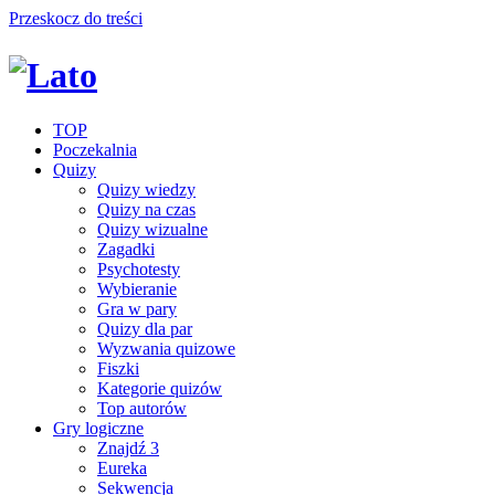
Przeskocz do treści
TOP
Poczekalnia
Quizy
Quizy wiedzy
Quizy na czas
Quizy wizualne
Zagadki
Psychotesty
Wybieranie
Gra w pary
Quizy dla par
Wyzwania quizowe
Fiszki
Kategorie quizów
Top autorów
Gry logiczne
Znajdź 3
Eureka
Sekwencja