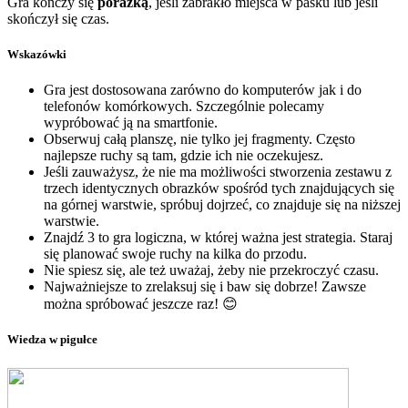
Gra kończy się
porażką
, jeśli zabrakło miejsca w pasku lub jeśli
skończył się czas.
Wskazówki
Gra jest dostosowana zarówno do komputerów jak i do
telefonów komórkowych. Szczególnie polecamy
wypróbować ją na smartfonie.
Obserwuj całą planszę, nie tylko jej fragmenty. Często
najlepsze ruchy są tam, gdzie ich nie oczekujesz.
Jeśli zauważysz, że nie ma możliwości stworzenia zestawu z
trzech identycznych obrazków spośród tych znajdujących się
na górnej warstwie, spróbuj dojrzeć, co znajduje się na niższej
warstwie.
Znajdź 3 to gra logiczna, w której ważna jest strategia. Staraj
się planować swoje ruchy na kilka do przodu.
Nie spiesz się, ale też uważaj, żeby nie przekroczyć czasu.
Najważniejsze to zrelaksuj się i baw się dobrze! Zawsze
można spróbować jeszcze raz! 😊
Wiedza w pigułce