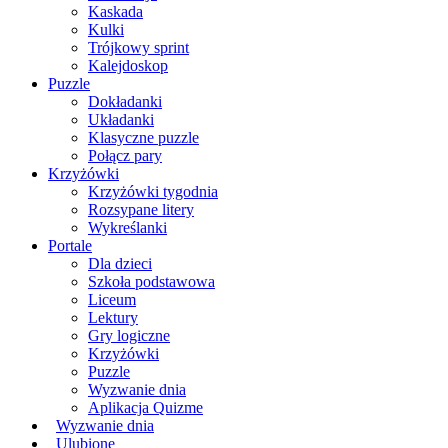
Kaskada
Kulki
Trójkowy sprint
Kalejdoskop
Puzzle
Dokładanki
Układanki
Klasyczne puzzle
Połącz pary
Krzyżówki
Krzyżówki tygodnia
Rozsypane litery
Wykreślanki
Portale
Dla dzieci
Szkoła podstawowa
Liceum
Lektury
Gry logiczne
Krzyżówki
Puzzle
Wyzwanie dnia
Aplikacja Quizme
Wyzwanie dnia
Ulubione