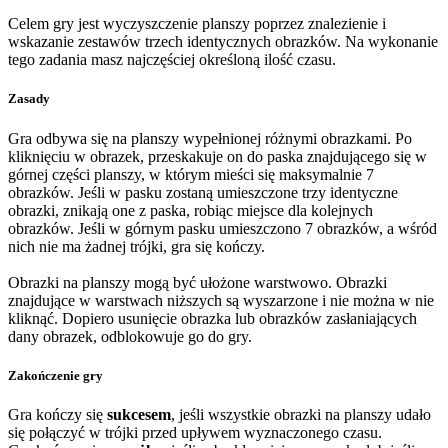
Celem gry jest wyczyszczenie planszy poprzez znalezienie i
wskazanie zestawów trzech identycznych obrazków. Na wykonanie
tego zadania masz najczęściej określoną ilość czasu.
Zasady
Gra odbywa się na planszy wypełnionej różnymi obrazkami. Po
kliknięciu w obrazek, przeskakuje on do paska znajdującego się w
górnej części planszy, w którym mieści się maksymalnie 7
obrazków. Jeśli w pasku zostaną umieszczone trzy identyczne
obrazki, znikają one z paska, robiąc miejsce dla kolejnych
obrazków. Jeśli w górnym pasku umieszczono 7 obrazków, a wśród
nich nie ma żadnej trójki, gra się kończy.
Obrazki na planszy mogą być ułożone warstwowo. Obrazki
znajdujące w warstwach niższych są wyszarzone i nie można w nie
kliknąć. Dopiero usunięcie obrazka lub obrazków zasłaniających
dany obrazek, odblokowuje go do gry.
Zakończenie gry
Gra kończy się
sukcesem
, jeśli wszystkie obrazki na planszy udało
się połączyć w trójki przed upływem wyznaczonego czasu.