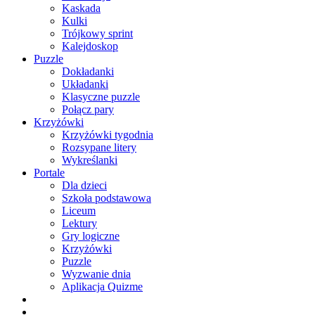
Kaskada
Kulki
Trójkowy sprint
Kalejdoskop
Puzzle
Dokładanki
Układanki
Klasyczne puzzle
Połącz pary
Krzyżówki
Krzyżówki tygodnia
Rozsypane litery
Wykreślanki
Portale
Dla dzieci
Szkoła podstawowa
Liceum
Lektury
Gry logiczne
Krzyżówki
Puzzle
Wyzwanie dnia
Aplikacja Quizme