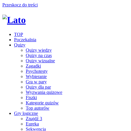
Przeskocz do treści
TOP
Poczekalnia
Quizy
Quizy wiedzy
Quizy na czas
Quizy wizualne
Zagadki
Psychotesty
Wybieranie
Gra w pary
Quizy dla par
Wyzwania quizowe
Fiszki
Kategorie quizów
Top autorów
Gry logiczne
Znajdź 3
Eureka
Sekwencja