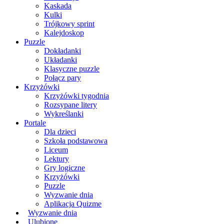
Kaskada
Kulki
Trójkowy sprint
Kalejdoskop
Puzzle
Dokładanki
Układanki
Klasyczne puzzle
Połącz pary
Krzyżówki
Krzyżówki tygodnia
Rozsypane litery
Wykreślanki
Portale
Dla dzieci
Szkoła podstawowa
Liceum
Lektury
Gry logiczne
Krzyżówki
Puzzle
Wyzwanie dnia
Aplikacja Quizme
Wyzwanie dnia
Ulubione