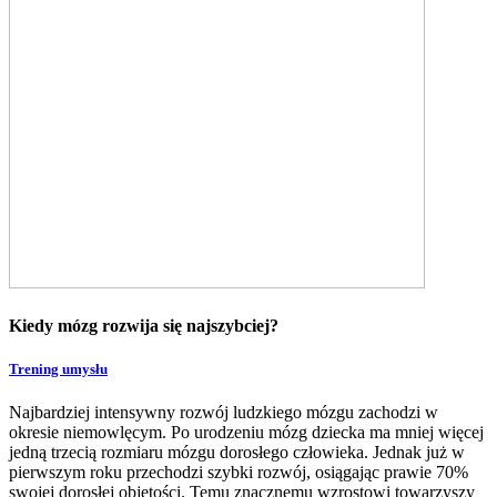
Kiedy mózg rozwija się najszybciej?
Trening umysłu
Najbardziej intensywny rozwój ludzkiego mózgu zachodzi w
okresie niemowlęcym. Po urodzeniu mózg dziecka ma mniej więcej
jedną trzecią rozmiaru mózgu dorosłego człowieka. Jednak już w
pierwszym roku przechodzi szybki rozwój, osiągając prawie 70%
swojej dorosłej objętości. Temu znacznemu wzrostowi towarzyszy