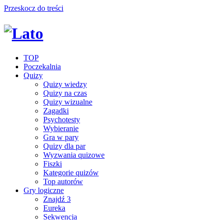
Przeskocz do treści
TOP
Poczekalnia
Quizy
Quizy wiedzy
Quizy na czas
Quizy wizualne
Zagadki
Psychotesty
Wybieranie
Gra w pary
Quizy dla par
Wyzwania quizowe
Fiszki
Kategorie quizów
Top autorów
Gry logiczne
Znajdź 3
Eureka
Sekwencja