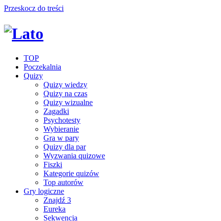
Przeskocz do treści
TOP
Poczekalnia
Quizy
Quizy wiedzy
Quizy na czas
Quizy wizualne
Zagadki
Psychotesty
Wybieranie
Gra w pary
Quizy dla par
Wyzwania quizowe
Fiszki
Kategorie quizów
Top autorów
Gry logiczne
Znajdź 3
Eureka
Sekwencja