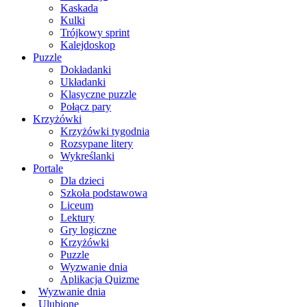
Kaskada
Kulki
Trójkowy sprint
Kalejdoskop
Puzzle
Dokładanki
Układanki
Klasyczne puzzle
Połącz pary
Krzyżówki
Krzyżówki tygodnia
Rozsypane litery
Wykreślanki
Portale
Dla dzieci
Szkoła podstawowa
Liceum
Lektury
Gry logiczne
Krzyżówki
Puzzle
Wyzwanie dnia
Aplikacja Quizme
Wyzwanie dnia
Ulubione