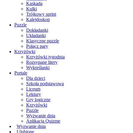
Kaskada
Kulki
Trójkowy sprint
Kalejdoskop
Puzzle
Dokładanki
Układanki
Klasyczne puzzle
Połącz pary
Krzyżówki
Krzyżówki tygodnia
Rozsypane litery
Wykreślanki
Portale
Dla dzieci
Szkoła podstawowa
Liceum
Lektury
Gry logiczne
Krzyżówki
Puzzle
Wyzwanie dnia
Aplikacja Quizme
Wyzwanie dnia
Ulubione