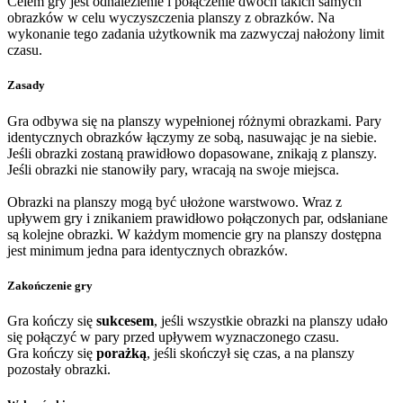
Celem gry jest odnalezienie i połączenie dwóch takich samych
obrazków w celu wyczyszczenia planszy z obrazków. Na
wykonanie tego zadania użytkownik ma zazwyczaj nałożony limit
czasu.
Zasady
Gra odbywa się na planszy wypełnionej różnymi obrazkami. Pary
identycznych obrazków łączymy ze sobą, nasuwając je na siebie.
Jeśli obrazki zostaną prawidłowo dopasowane, znikają z planszy.
Jeśli obrazki nie stanowiły pary, wracają na swoje miejsca.
Obrazki na planszy mogą być ułożone warstwowo. Wraz z
upływem gry i znikaniem prawidłowo połączonych par, odsłaniane
są kolejne obrazki. W każdym momencie gry na planszy dostępna
jest minimum jedna para identycznych obrazków.
Zakończenie gry
Gra kończy się
sukcesem
, jeśli wszystkie obrazki na planszy udało
się połączyć w pary przed upływem wyznaczonego czasu.
Gra kończy się
porażką
, jeśli skończył się czas, a na planszy
pozostały obrazki.