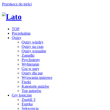
Przeskocz do treści
TOP
Poczekalnia
Quizy
Quizy wiedzy
Quizy na czas
Quizy wizualne
Zagadki
Psychotesty
Wybieranie
Gra w pary
Quizy dla par
Wyzwania quizowe
Fiszki
Kategorie quizów
Top autorów
Gry logiczne
Znajdź 3
Eureka
Sekwencja