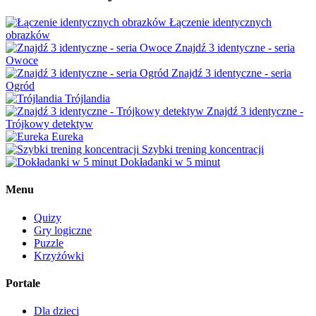
Łączenie identycznych
obrazków
Znajdź 3 identyczne - seria
Owoce
Znajdź 3 identyczne - seria
Ogród
Trójlandia
Znajdź 3 identyczne -
Trójkowy detektyw
Eureka
Szybki trening koncentracji
Dokładanki w 5 minut
Menu
Quizy
Gry logiczne
Puzzle
Krzyżówki
Portale
Dla dzieci