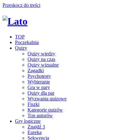
Przeskocz do treści
TOP
Poczekalnia
Quizy
Quizy wiedzy
Quizy na czas
Quizy wizualne
Zagadki
Psychotesty
Wybieranie
Gra w pary
Quizy dla par
Wyzwania quizowe
Fiszki
Kategorie quizów
Top autorów
Gry logiczne
Znajdź 3
Eureka
Sekwencja