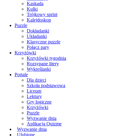
Kaskada
Kulki
Trójkowy sprint
Kalejdoskop
Puzzle
Dokładanki
Układanki
Klasyczne puzzle
Połącz pary
Krzyżówki
Krzyżówki tygodnia
Rozsypane litery
Wykreślanki
Portale
Dla dzieci
Szkoła podstawowa
Liceum
Lektury
Gry logiczne
Krzyżówki
Puzzle
Wyzwanie dnia
Aplikacja Quizme
Wyzwanie dnia
Ulubione