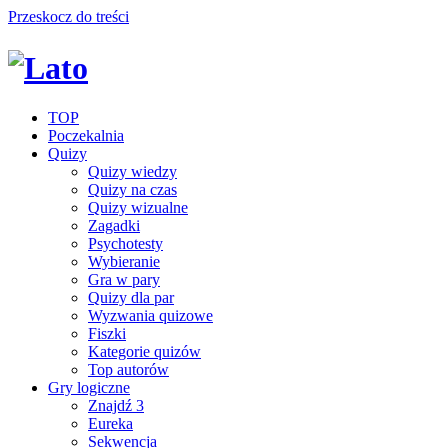
Przeskocz do treści
TOP
Poczekalnia
Quizy
Quizy wiedzy
Quizy na czas
Quizy wizualne
Zagadki
Psychotesty
Wybieranie
Gra w pary
Quizy dla par
Wyzwania quizowe
Fiszki
Kategorie quizów
Top autorów
Gry logiczne
Znajdź 3
Eureka
Sekwencja