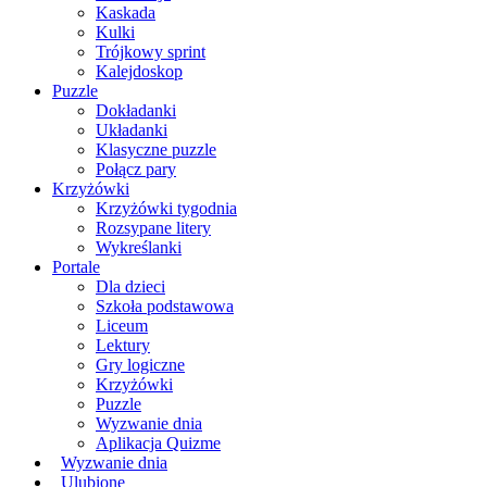
Kaskada
Kulki
Trójkowy sprint
Kalejdoskop
Puzzle
Dokładanki
Układanki
Klasyczne puzzle
Połącz pary
Krzyżówki
Krzyżówki tygodnia
Rozsypane litery
Wykreślanki
Portale
Dla dzieci
Szkoła podstawowa
Liceum
Lektury
Gry logiczne
Krzyżówki
Puzzle
Wyzwanie dnia
Aplikacja Quizme
Wyzwanie dnia
Ulubione