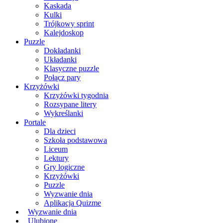
Kaskada
Kulki
Trójkowy sprint
Kalejdoskop
Puzzle
Dokładanki
Układanki
Klasyczne puzzle
Połącz pary
Krzyżówki
Krzyżówki tygodnia
Rozsypane litery
Wykreślanki
Portale
Dla dzieci
Szkoła podstawowa
Liceum
Lektury
Gry logiczne
Krzyżówki
Puzzle
Wyzwanie dnia
Aplikacja Quizme
Wyzwanie dnia
Ulubione