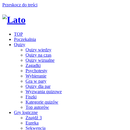
Przeskocz do treści
TOP
Poczekalnia
Quizy
Quizy wiedzy
Quizy na czas
Quizy wizualne
Zagadki
Psychotesty
Wybieranie
Gra w pary
Quizy dla par
Wyzwania quizowe
Fiszki
Kategorie quizów
Top autorów
Gry logiczne
Znajdź 3
Eureka
Sekwencja