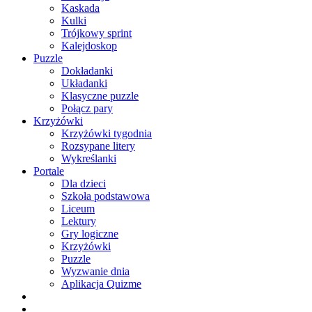
Kaskada
Kulki
Trójkowy sprint
Kalejdoskop
Puzzle
Dokładanki
Układanki
Klasyczne puzzle
Połącz pary
Krzyżówki
Krzyżówki tygodnia
Rozsypane litery
Wykreślanki
Portale
Dla dzieci
Szkoła podstawowa
Liceum
Lektury
Gry logiczne
Krzyżówki
Puzzle
Wyzwanie dnia
Aplikacja Quizme