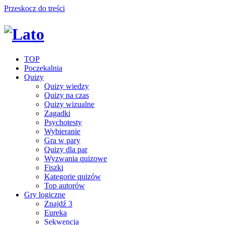
Przeskocz do treści
TOP
Poczekalnia
Quizy
Quizy wiedzy
Quizy na czas
Quizy wizualne
Zagadki
Psychotesty
Wybieranie
Gra w pary
Quizy dla par
Wyzwania quizowe
Fiszki
Kategorie quizów
Top autorów
Gry logiczne
Znajdź 3
Eureka
Sekwencja