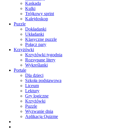
Kaskada
Kulki
Trójkowy sprint
Kalejdoskop
Puzzle
Dokładanki
Układanki
Klasyczne puzzle
Połącz pary
Krzyżówki
Krzyżówki tygodnia
Rozsypane litery
Wykreślanki
Portale
Dla dzieci
Szkoła podstawowa
Liceum
Lektury
Gry logiczne
Krzyżówki
Puzzle
Wyzwanie dnia
Aplikacja Quizme