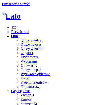
Przeskocz do treści
TOP
Poczekalnia
Quizy
Quizy wiedzy
Quizy na czas
Quizy wizualne
Zagadki
Psychotesty
Wybieranie
Gra w pary
Quizy dla par
Wyzwania quizowe
Fiszki
Kategorie quizów
Top autorów
Gry logiczne
Znajdź 3
Eureka
Sekwencja