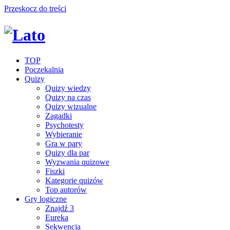
Przeskocz do treści
TOP
Poczekalnia
Quizy
Quizy wiedzy
Quizy na czas
Quizy wizualne
Zagadki
Psychotesty
Wybieranie
Gra w pary
Quizy dla par
Wyzwania quizowe
Fiszki
Kategorie quizów
Top autorów
Gry logiczne
Znajdź 3
Eureka
Sekwencja