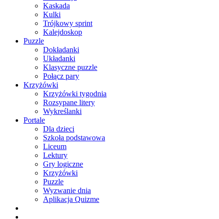
Kaskada
Kulki
Trójkowy sprint
Kalejdoskop
Puzzle
Dokładanki
Układanki
Klasyczne puzzle
Połącz pary
Krzyżówki
Krzyżówki tygodnia
Rozsypane litery
Wykreślanki
Portale
Dla dzieci
Szkoła podstawowa
Liceum
Lektury
Gry logiczne
Krzyżówki
Puzzle
Wyzwanie dnia
Aplikacja Quizme