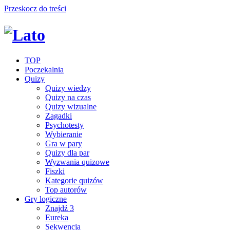
Przeskocz do treści
TOP
Poczekalnia
Quizy
Quizy wiedzy
Quizy na czas
Quizy wizualne
Zagadki
Psychotesty
Wybieranie
Gra w pary
Quizy dla par
Wyzwania quizowe
Fiszki
Kategorie quizów
Top autorów
Gry logiczne
Znajdź 3
Eureka
Sekwencja