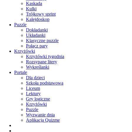
Kaskada
Kulki
Trójkowy sprint
Kalejdoskop
Puzzle
Dokładanki
Układanki
Klasyczne puzzle
Połącz pary
Krzyżówki
Krzyżówki tygodnia
Rozsypane litery
Wykreślanki
Portale
Dla dzieci
Szkoła podstawowa
Liceum
Lektury
Gry logiczne
Krzyżówki
Puzzle
Wyzwanie dnia
Aplikacja Quizme