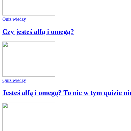
Quiz wiedzy
Czy jesteś alfą i omegą?
Quiz wiedzy
Jesteś alfą i omegą? To nic w tym quizie n