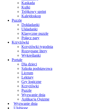
Kaskada
Kulki
Trójkowy sprint
Kalejdoskop
Puzzle
Dokładanki
Układanki
Klasyczne puzzle
Połącz pary
Krzyżówki
Krzyżówki tygodnia
Rozsypane litery
Wykreślanki
Portale
Dla dzieci
Szkoła podstawowa
Liceum
Lektury
Gry logiczne
Krzyżówki
Puzzle
Wyzwanie dnia
Aplikacja Quizme
Wyzwanie dnia
Ulubione