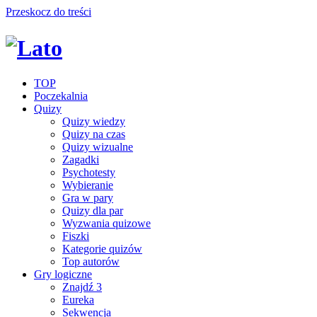
Przeskocz do treści
TOP
Poczekalnia
Quizy
Quizy wiedzy
Quizy na czas
Quizy wizualne
Zagadki
Psychotesty
Wybieranie
Gra w pary
Quizy dla par
Wyzwania quizowe
Fiszki
Kategorie quizów
Top autorów
Gry logiczne
Znajdź 3
Eureka
Sekwencja