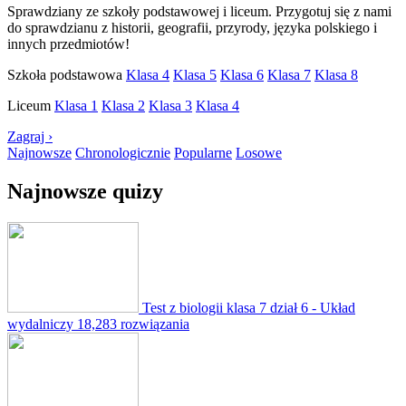
Sprawdziany ze szkoły podstawowej i liceum. Przygotuj się z nami
do sprawdzianu z historii, geografii, przyrody, języka polskiego i
innych przedmiotów!
Szkoła podstawowa
Klasa 4
Klasa 5
Klasa 6
Klasa 7
Klasa 8
Liceum
Klasa 1
Klasa 2
Klasa 3
Klasa 4
Zagraj ›
Najnowsze
Chronologicznie
Popularne
Losowe
Najnowsze quizy
Test z biologii klasa 7 dział 6 - Układ
wydalniczy
18,283 rozwiązania