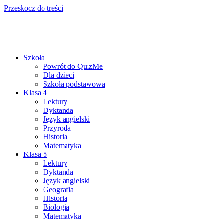
Przeskocz do treści
Szkoła
Powrót do QuizMe
Dla dzieci
Szkoła podstawowa
Klasa 4
Lektury
Dyktanda
Język angielski
Przyroda
Historia
Matematyka
Klasa 5
Lektury
Dyktanda
Język angielski
Geografia
Historia
Biologia
Matematyka