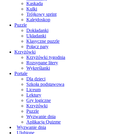
Kaskada
Kulki
Trójkowy sprint
Kalejdoskop
Puzzle
Dokładanki
Układanki
Klasyczne puzzle
Połącz pary
Krzyżówki
Krzyżówki tygodnia
Rozsypane litery
Wykreślanki
Portale
Dla dzieci
Szkoła podstawowa
Liceum
Lektury
Gry logiczne
Krzyżówki
Puzzle
Wyzwanie dnia
Aplikacja Quizme
Wyzwanie dnia
Ulubione