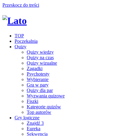
Przeskocz do treści
TOP
Poczekalnia
Quizy
Quizy wiedzy
Quizy na czas
Quizy wizualne
Zagadki
Psychotesty
Wybieranie
Gra w pary
Quizy dla par
Wyzwania quizowe
Fiszki
Kategorie quizów
Top autorów
Gry logiczne
Znajdź 3
Eureka
Sekwencja