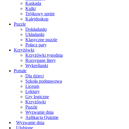
Kaskada
Kulki
Trójkowy sprint
Kalejdoskop
Puzzle
Dokładanki
Układanki
Klasyczne puzzle
Połącz pary
Krzyżówki
Krzyżówki tygodnia
Rozsypane litery
Wykreślanki
Portale
Dla dzieci
Szkoła podstawowa
Liceum
Lektury
Gry logiczne
Krzyżówki
Puzzle
Wyzwanie dnia
Aplikacja Quizme
Wyzwanie dnia
Ulubione