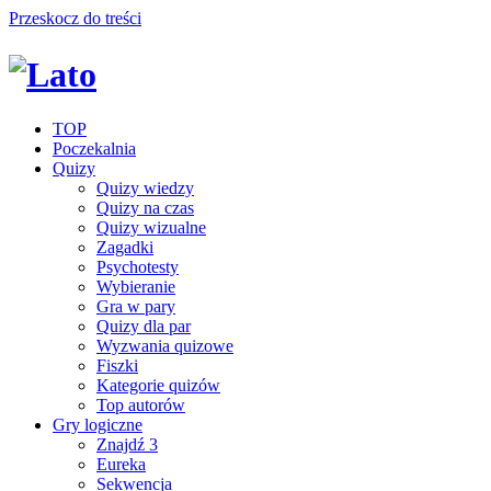
Przeskocz do treści
TOP
Poczekalnia
Quizy
Quizy wiedzy
Quizy na czas
Quizy wizualne
Zagadki
Psychotesty
Wybieranie
Gra w pary
Quizy dla par
Wyzwania quizowe
Fiszki
Kategorie quizów
Top autorów
Gry logiczne
Znajdź 3
Eureka
Sekwencja