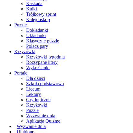
Kaskada
Kulki
Trójkowy sprint
Kalejdoskop
Puzzle
Dokładanki
Układanki
Klasyczne puzzle
Połącz pary
Krzyżówki
Krzyżówki tygodnia
Rozsypane litery
Wykreślanki
Portale
Dla dzieci
Szkoła podstawowa
Liceum
Lektury
Gry logiczne
Krzyżówki
Puzzle
Wyzwanie dnia
Aplikacja Quizme
Wyzwanie dnia
Ulubione