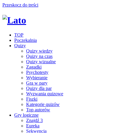
Przeskocz do treści
TOP
Poczekalnia
Quizy
Quizy wiedzy
Quizy na czas
Quizy wizualne
Zagadki
Psychotesty
Wybieranie
Gra w pary
Quizy dla par
Wyzwania quizowe
Fiszki
Kategorie quizów
Top autorów
Gry logiczne
Znajdź 3
Eureka
Sekwencja