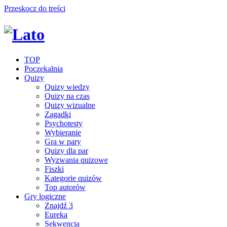
Przeskocz do treści
TOP
Poczekalnia
Quizy
Quizy wiedzy
Quizy na czas
Quizy wizualne
Zagadki
Psychotesty
Wybieranie
Gra w pary
Quizy dla par
Wyzwania quizowe
Fiszki
Kategorie quizów
Top autorów
Gry logiczne
Znajdź 3
Eureka
Sekwencja