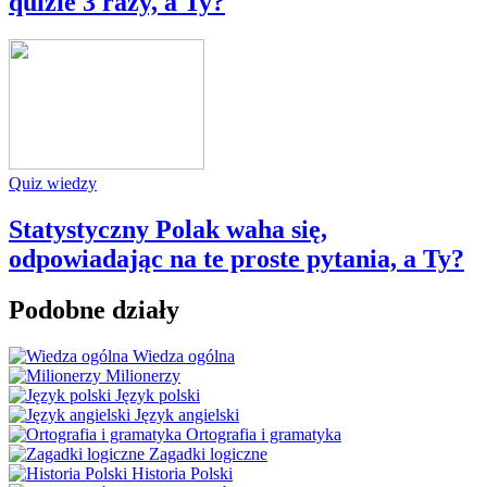
quizie 3 razy, a Ty?
Quiz wiedzy
Statystyczny Polak waha się,
odpowiadając na te proste pytania, a Ty?
Podobne działy
Wiedza ogólna
Milionerzy
Język polski
Język angielski
Ortografia i gramatyka
Zagadki logiczne
Historia Polski