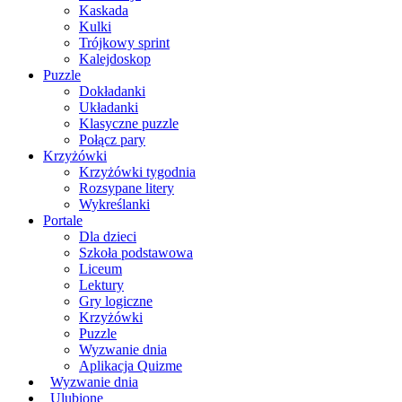
Kaskada
Kulki
Trójkowy sprint
Kalejdoskop
Puzzle
Dokładanki
Układanki
Klasyczne puzzle
Połącz pary
Krzyżówki
Krzyżówki tygodnia
Rozsypane litery
Wykreślanki
Portale
Dla dzieci
Szkoła podstawowa
Liceum
Lektury
Gry logiczne
Krzyżówki
Puzzle
Wyzwanie dnia
Aplikacja Quizme
Wyzwanie dnia
Ulubione