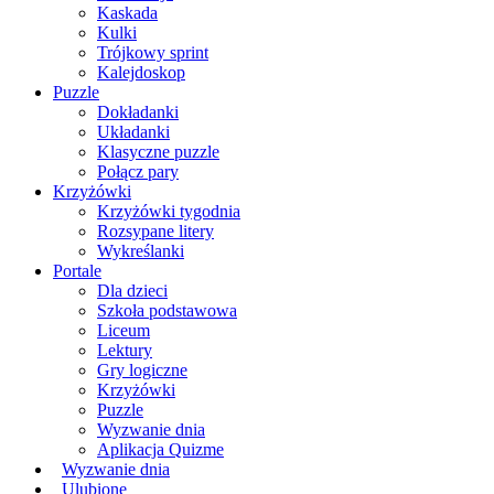
Kaskada
Kulki
Trójkowy sprint
Kalejdoskop
Puzzle
Dokładanki
Układanki
Klasyczne puzzle
Połącz pary
Krzyżówki
Krzyżówki tygodnia
Rozsypane litery
Wykreślanki
Portale
Dla dzieci
Szkoła podstawowa
Liceum
Lektury
Gry logiczne
Krzyżówki
Puzzle
Wyzwanie dnia
Aplikacja Quizme
Wyzwanie dnia
Ulubione