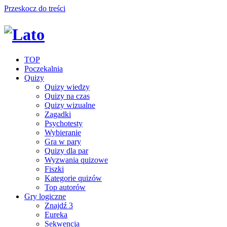
Przeskocz do treści
TOP
Poczekalnia
Quizy
Quizy wiedzy
Quizy na czas
Quizy wizualne
Zagadki
Psychotesty
Wybieranie
Gra w pary
Quizy dla par
Wyzwania quizowe
Fiszki
Kategorie quizów
Top autorów
Gry logiczne
Znajdź 3
Eureka
Sekwencja