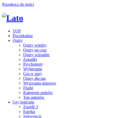
Przeskocz do treści
TOP
Poczekalnia
Quizy
Quizy wiedzy
Quizy na czas
Quizy wizualne
Zagadki
Psychotesty
Wybieranie
Gra w pary
Quizy dla par
Wyzwania quizowe
Fiszki
Kategorie quizów
Top autorów
Gry logiczne
Znajdź 3
Eureka
Sekwencja